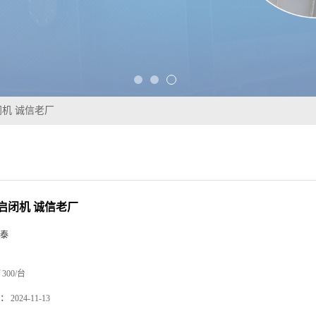
机 诚信老厂
启闭机 诚信老厂
泰
300/台
：
2024-11-13