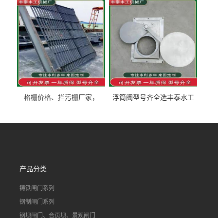
泰制造
型号齐全
格栅价格、拦污栅厂家，
浮筒阀型号齐全选丰泰水工
90S503图集格栅用涂
不锈钢液动浮力闸门 河流渠
道水库电站污水处理钢制闸
门
产品分类
铸铁闸门系列
钢制闸门系列
钢坝闸门、合页坝、景观闸门