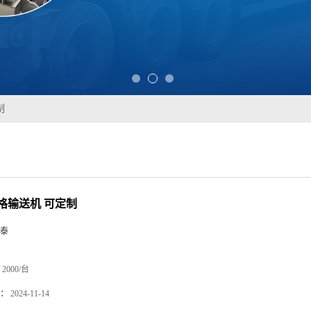
制
格输送机 可定制
泰
2000/台
：
2024-11-14