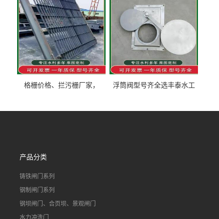
格栅价格、拦污栅厂家，
浮筒阀型号齐全选丰泰水工
90S503图集格栅用涂
不锈钢液动浮力闸门 河流渠
道水库电站污水处理钢制闸
门
产品分类
铸铁闸门系列
钢制闸门系列
钢坝闸门、合页坝、景观闸门
水力冲洗门