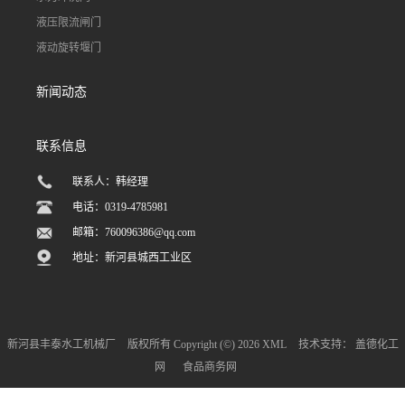
液压限流闸门
液动旋转堰门
新闻动态
联系信息
联系人：韩经理
电话：0319-4785981
邮箱：
760096386@qq.com
地址：新河县城西工业区
新河县丰泰水工机械厂
版权所有 Copyright (©) 2026
XML
技术支持：
盖德化工
网
食品商务网