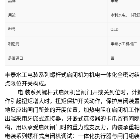
品牌
丰泰
用途
水利水电、市政
QLD
型号
制造商
丰泰水工机械厂
是否进口
否
丰泰水工电装系列螺杆式启闭机为机电一体化全密封结
点限位开关构成。
电 装系列螺杆式启闭机当闸门开或关到位时，计数
作引起扭矩增大时，扭矩保护开关动作，保护启闭装置
地反应出闸门所处的开度位置，加热电阻在启闭机工作
出端采用牙嵌式连接器，牙嵌式连接器的卡爪留有间隙
构，用以承受启闭闸门时的重力或支反力，内装承重轴
电装系列螺杆式启闭机调试：一体化执行器与闸门组装