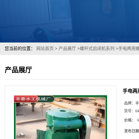
您当前的位置：
网站首页
>
产品展厅
>
螺杆式启闭机系列
>
手电两用
产品展厅
手电两
品牌：
丰
货号：
04
价格：
￥
发布日期