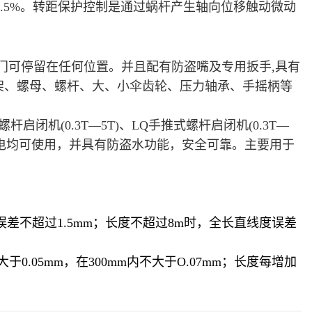
.5%。转距保护控制是通过蜗杆产生轴向位移触动微动
门
可停留在任何位置。并且配有防盗嘴及专用扳手,具有
架、螺母、螺杆、大、小伞齿轮、压力轴承、手摇柄等
螺杆启闭机
(0.3T—5T)、LQ手推式
螺杆启闭机
(0.3T—
电无电均可使用，并具有防盗水功能，安全可靠。主要用于
度误差不超过1.5mm；长度不超过8m时，全长直线度误差
于0.05mm，在300mm内不大于O.07mm；长度每增加