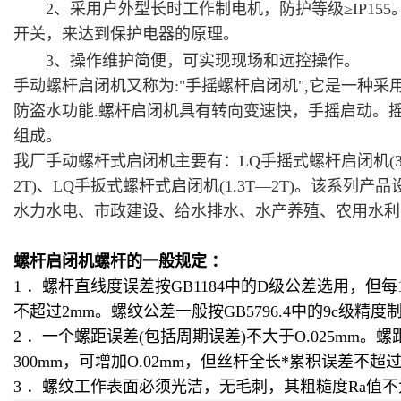
2、采用户外型长时工作制电机，防护等级≥IP155
开关，来达到保护电器的原理。
3、操作维护简便，可实现现场和远控操作。
手动
螺杆启闭机
又称为:"手摇
螺杆启闭机
",它是一种
防盗水功能.
螺杆启闭机
具有转向变速快，手摇启动。
组成。
我厂手动螺杆式
启闭机
主要有：LQ手摇式
螺杆启闭机
(
2T)、LQ手扳式螺杆式
启闭机
(1.3T—2T)。该系
水力水电、市政建设、给水排水、水产养殖、农用水利
螺杆启闭机螺杆的一般规定 ：
1 ．螺杆直线度误差按GB1184中的D级公差选用，但每
不超过2mm。螺纹公差一般按GB5796.4中的9c级精度
2 ．一个螺距误差(包括周期误差)不大于O.025mm。螺距
300mm，可增加O.02mm，但丝杆全长*累积误差不超过0
3 ．螺纹工作表面必须光洁，无毛刺，其粗糙度Ra值不大