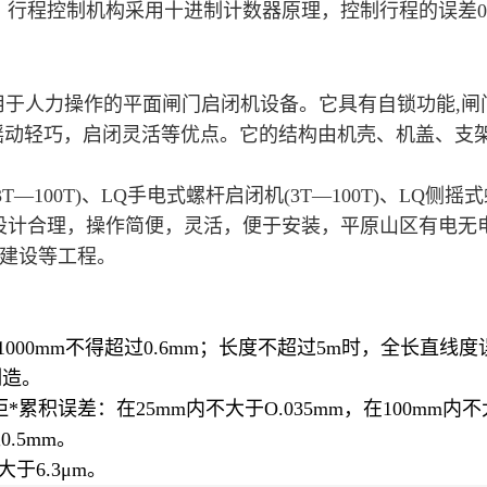
。行程控制机构采用十进制计数器原理，控制行程的误差0
采用于人力操作的平面
闸门
启闭机
设备。它具有自锁功能,
闸
摇动轻巧，启闭灵活等优点。它的结构由机壳、机盖、支
3T—100T)、LQ手电式
螺杆启闭机
(3T—100T)、LQ侧摇式
列产品设计合理，操作简便，灵活，便于安装，平原山区有
建设等工程。
1000mm不得超过0.6mm；长度不超过5m时，全长直线
制造。
*累积误差：在25mm内不大于O.035mm，在100mm内不大
.5mm。
于6.3μm。