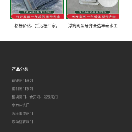
格栅价格、拦污栅厂家，
浮筒阀型号齐全选丰泰水工
90S503图集格栅用涂
不锈钢液动浮力闸门 河流渠
道水库电站污水处理钢制闸
门
产品分类
铸铁闸门系列
钢制闸门系列
钢坝闸门、合页坝、景观闸门
水力冲洗门
液压限流闸门
液动旋转堰门