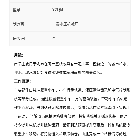
YZQM
型号
制造商
丰泰水工机械厂
是否进口
否
用途：
产品主要用于均布在同一直线或具有一定曲率半径轨迹上的城市给水、
排水、取水泵站等多进水渠道或宽栅面处的隔栅清污。
工作原理：
主要部件由悬挂载重小车、小车行走轨道、液压清渣齿耙和电气控制系
统等部分组成。 通过设置载重小车上方的驱动装置，带动小车沿轨道
作平面移动，当到达预定除渣位置后，除渣齿耙在钢丝绳牵引下实现上
下运动， 当除渣齿耙抵达格栅底部时，控制系统关闭弧形齿耙，同时
指令提升电机提升除渣齿耙，齿耙到达预设提升高度后，控制系统指令
载重小车移动，将污物送入垃圾储物仓，由此完成一个格栅清污的过