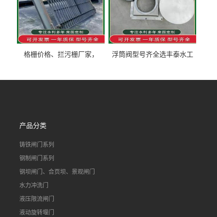
格栅价格、拦污栅厂家，
浮筒阀型号齐全选丰泰水工
90S503图集格栅用涂
不锈钢液动浮力闸门 河流渠
道水库电站污水处理钢制闸
门
产品分类
铸铁闸门系列
钢制闸门系列
钢坝闸门、合页坝、景观闸门
水力冲洗门
液压限流闸门
液动旋转堰门