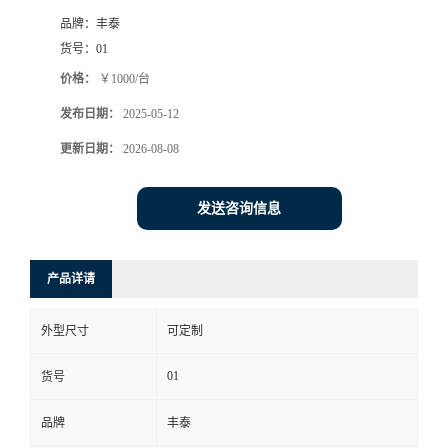
品牌：
丰泰
货号：
01
价格：
￥1000/台
发布日期：
2025-05-12
更新日期：
2026-08-08
发送咨询信息
产品详请
外型尺寸
可定制
01
货号
品牌
丰泰