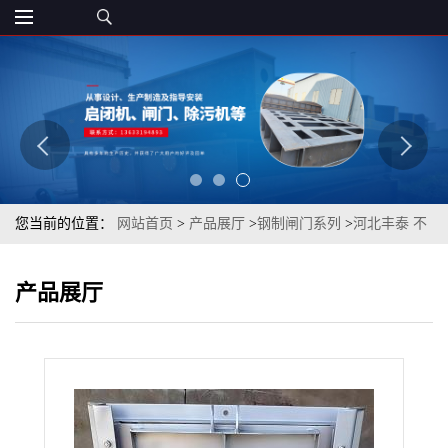
您当前的位置：
网站首页
>
产品展厅
>
钢制闸门系列
>
河北丰泰 不
锈钢插板闸门渠道钢制闸门机闸一体钢闸门手动插板阀门
产品展厅