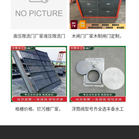
液压限流门厂家液压限流门
木闸门厂家木制闸门定制，
价格液压限流门用于水利丰
木制闸门规格丰泰匠心制造
泰制造
型号齐全
格栅价格、拦污栅厂家，
浮筒阀型号齐全选丰泰水工
90S503图集格栅用涂
不锈钢液动浮力闸门 河流渠
道水库电站污水处理钢制闸
门