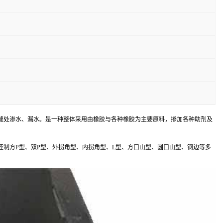
缝处渗水、漏水。是一种整体采用由橡胶与各种橡胶为主要原料，掺加各种助剂及
制方P型、双P型、外拐角型、内拐角型、L型、方口山型、圆口山型、钢边等多