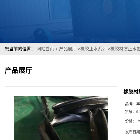
您当前的位置：
网站首页
>
产品展厅
>
橡胶止水系列
>
橡胶材质止水带
产品展厅
橡胶材
品牌：
丰
货号：
01
价格：
￥
发布日期