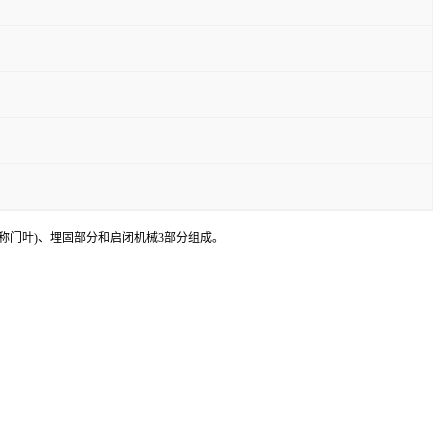
称门叶)、埋固部分和启闭机械3部分组成。