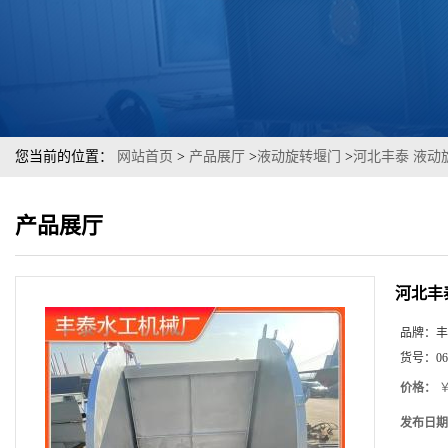
您当前的位置：
网站首页
>
产品展厅
>
液动旋转堰门
>
河北丰泰 液动
产品展厅
河北丰
品牌：
丰
货号：
06
价格：
￥
发布日期