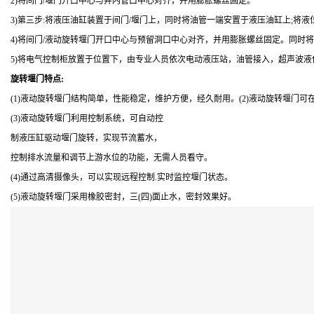
2)将间门/堰门开口中心与井内管口中心对齐，并用膨胀螺丝固定。
3)第三步:将液压油缸装置于间门/堰门上，同时将油管一端安置于液压油缸上;
4)将间门/液动旋转堰门开口中心与预留洞口中心对齐，并用膨胀螺丝固定。同时
5)将电气控制柜放置于位置下，由专业人员依次电动液压站，油管接入，超声波液
旋转堰门特点:
(1)液动旋转堰门结构简单，性能稳定，维护方便，经久耐用。(2)液动旋转堰门
(3)液动旋转堰门利用控制系统，可自动控
制液压缸驱动堰门旋转，实现节流蓄水，
控制排水流量和调节上游水位的功能，无需人员看守。
(4)通过高清摄像头，可以实现远程控制.实时监控堰门状态。
(5)液动旋转堰门采用橡胶密封，三(四)面止水，密封效果好。