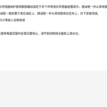
将液位传感器保护管用膨胀螺丝固定于井下并将液位传感器放置其中，随油管一并从穿线
将油管一端安置于液压油缸上，随油管一并从穿线管穿出至井上，井下安装完成。
位计等接入控制系统
可在旋转角度范围内任意位置停止，调节和控制排水量和上游水位。