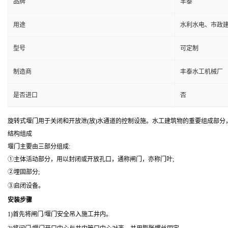
品牌
丰泰
用途
水利水电、市政
型号
可定制
制造商
丰泰水工机械厂
是否进口
否
旋转式堰门用于关闭和开放泄(放)水通道的控制设施。水工建筑物的重要组成部分
结构组成
堰门主要由三部分组成:
①主体活动部分，用以封闭或开放孔口，通称闸门，亦称门叶;
②埋固部分;
③启闭设备。
安装步骤
1)首先将闸门/堰门安全吊入施工井内。