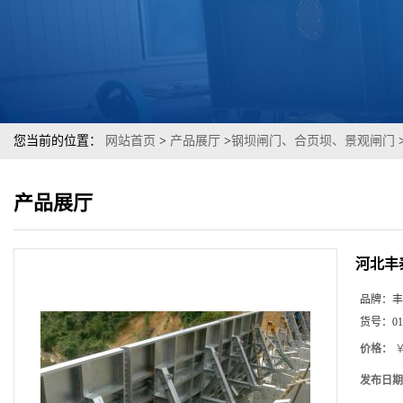
您当前的位置：
网站首页
>
产品展厅
>
钢坝闸门、合页坝、景观闸门
产品展厅
河北丰
品牌：
丰
货号：
01
价格：
￥
发布日期