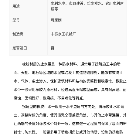
水利水电、市政建设、给水排水、农用水利建
用途
设等
型号
可定制
制造商
丰泰水工机械厂
是否进口
否
橡胶材质的止水带是一种防水材料，通常用于建筑施工中的墙
面、天棚、地板等区域的水泥或混凝土构造物缝隙处，能够有效防止
水、气体、尘土渗入，保护建筑材料和结构的完整性和稳定性。橡胶止
水带一般采用橡胶为原材料，经过高温压缩成型而成，具有耐高温、耐
腐蚀、柔韧性好、耐磨损、不易老化等特点。
拐角型的橡胶止水一般用于水平边角的方向处，将橡胶止水带弯
曲，调整时候的角度，使其能完全覆盖拐角处，与其他止水带连接，并
让两端的长度对橡胶水带对齐一致，这样做一定程度的保障了墙面的密
封性与防水性。一般更多用于墙角拐角处或其他场所、设施的拐角防