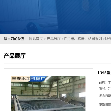
您当前的位置：
网站首页
>
产品展厅
>
拦污栅、格栅、格网系列
>
L
产品展厅
LWS
品牌：
丰
货号：
7-
发布日期
更新日期