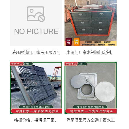
液压限流门厂家液压限流门
木闸门厂家木制闸门定制，
价格液压限流门用于水利丰
木制闸门规格丰泰匠心制造
泰制造
型号齐全
格栅价格、拦污栅厂家，
浮筒阀型号齐全选丰泰水工
90S503图集格栅用涂
不锈钢液动浮力闸门 河流渠