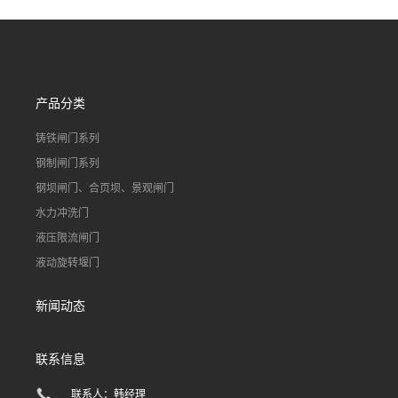
道水库电站污水处理钢制闸
门
产品分类
铸铁闸门系列
钢制闸门系列
钢坝闸门、合页坝、景观闸门
水力冲洗门
液压限流闸门
液动旋转堰门
新闻动态
联系信息
联系人：韩经理