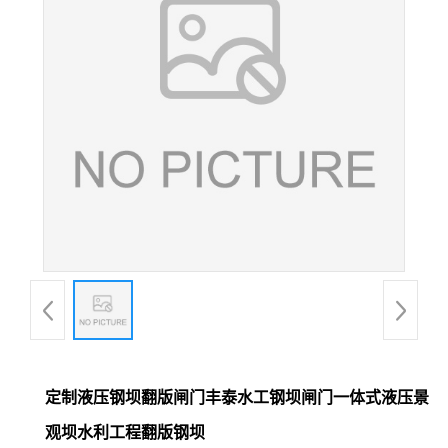
定制液压钢坝翻版闸门丰泰水工钢坝闸门一体式液压景
观坝水利工程翻版钢坝