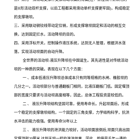
是H形活动双杆支撑，以后工程都采用滑动单杆支撑更牢固)，构成稳定
的支撑墩坝。
三、采用联动钢铰线带动定位销，形成支撑墩坝固定和活动的相互交
换，达到固定拦水，活动降坝的目的。
四、采用浮标开关，控制操作液压系统，达到无人管理，根据洪水涨
落，实现活动坝面的自动升降。
全世界的活动坝
-液压升降坝在中国诞生。其先进性是对传统活动
坝的一种质的突破。表现在以下几个方面：
一
、成本低液压升降坝总体成本只有同等规格的水闸、橡胶坝的
几分之一。活动坝部分与普通翻板门相同，比液压翻板门低。固定堰顶
部的宽度只要求与活动坝高度相等，因此，总体工程投资是
较低
的。
二
、
液压升降坝结构坚固可靠，使用寿命长。升起坝面后，形成
一个稳定的支撑墩坝结构，一个固定的三角支撑，力学结构科学，抗洪
水冲击的能力极强。使用寿命
50年以上
三
、
液压升降坝的泄洪能力
较好，
活动坝面放倒后
,坝面只高出固
定堰顶部20厘米,达到无坝一样的泄洪效果。因此，即使是千年一遇的