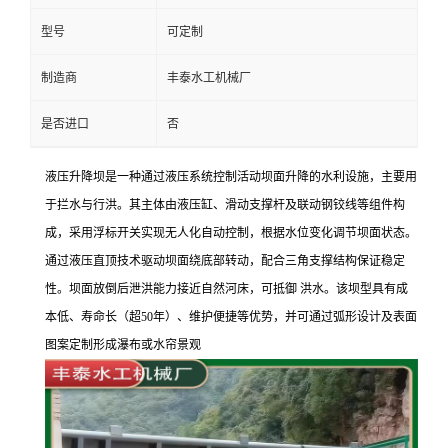
型号
可定制
制造商
丰泰水工机械厂
是否进口
否
液
压升降坝是一种通过液压系统控制活动坝面升降的水利设施，主要用
于拦水与行洪。其主体由液压缸、滑动支撑杆及联动钢铰线等组件构
成，采用浮标开关实现无人化自动控制，根据水位变化调节坝面状态。
通过液压直顶技术驱动坝面绕底部转动，配合三角支撑结构保证稳定
性。坝面放倒后泄洪能力接近自然河床，可抵御 洪水。该坝型具有成
本低、寿命长（超
50年）、维护便捷等优势，并可通过弧形设计及表面
图案定制形成瀑布或水帘景观