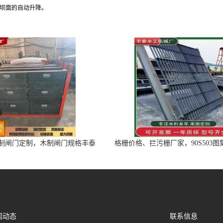
坝面的自动升降。
制闸门定制，木制闸门规格丰泰
格栅价格、拦污栅厂家，90S503
匠心制造型号齐全
闻动态
联系信息