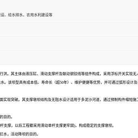
建设、给水排水、农用水利建设等
行洪。其主体由液压缸、滑动支撑杆及联动钢铰线等组件构成，采用浮标开关实现无
洪水。该坝型具有成本低、寿命长（超
50年）、维护便捷等优势，并可通过弧形设计
面实现突破。其支撑墩坝结构及无阻水设计适用于多泥沙河道，通过预制构件缩短施
的目的。
双杆支撑，以后工程都采用滑动单杆支撑更牢固)，构成稳定的支撑墩坝。
拦水，活动降坝的目的。