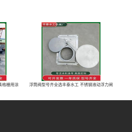
图集格栅用涂
浮筒阀型号齐全选丰泰水工 不锈钢液动浮力闸
门 河流渠道水库电站污水处理钢制闸门