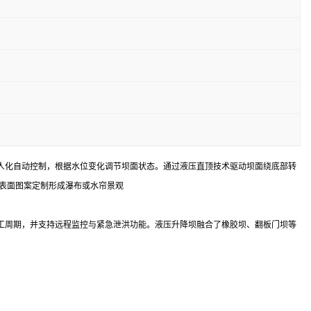
人化自动控制，根据水位变化调节坝面状态。通过液压直顶技术驱动坝面绕底部转
及表面图案定制形成瀑布或水帘景观
工周期，并支持远程监控与紧急泄洪功能。液压升降坝融合了橡胶坝、翻板门坝等