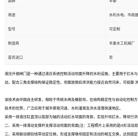
品牌
丰泰
用途
水利水电、市政
型号
可定制
制造商
丰泰水工机械厂
是否进口
否
液
压升钢闸门是一种通过液压系统控制活动坝面升降的水利设施，主要用于拦水与
动，配合三角支撑结构保证稳定性。坝面放倒后泄洪能力接近自然河床，可抵御 
该技术由中国自主研发，相较于传统水闸及橡胶坝，在结构稳定性与自动化控制方
技术的优势，广泛应用于城市景观河道、水利灌溉及洪水涨落快速地区。
采用一排液压缸直顶以底部为轴的活动拦水坝面的背部，实现升坝拦水，降坝行洪
二、采用一排滑动支撑杆支撑活动坝面的背面
(注：工程照片上采用的是H形活动
三、采用联动钢铰线带动定位销，形成支撑墩坝固定和活动的相互交换，达到固定