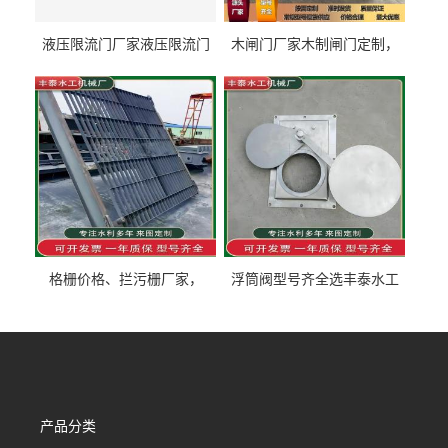
液压限流门厂家液压限流门
木闸门厂家木制闸门定制，
价格液压限流门用于水利丰
木制闸门规格丰泰匠心制造
泰制造
型号齐全
格栅价格、拦污栅厂家，
浮筒阀型号齐全选丰泰水工
90S503图集格栅用涂
不锈钢液动浮力闸门 河流渠
道水库电站污水处理钢制闸
门
产品分类