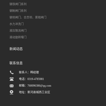
铸铁闸门系列
钢制闸门系列
钢坝闸门、合页坝、景观闸门
水力冲洗门
液压限流闸门
液动旋转堰门
新闻动态
联系信息
联系人：韩经理
电话：0319-4785981
邮箱：
760096386@qq.com
地址：新河县城西工业区