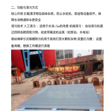
二、功能与清污方式
核心作用 拦截漂浮物及固体杂质，防止水轮机、泵组等设备损坏，保
障水流畅通和水质安全
清污技术 人工清污 ：适用于水深≤5m的场景 机械清污 ：自动清污机通
过回转齿耙捞取污物，经皮带输送机运离（如泵站、水电站）
钢丝绳牵引式格栅除污机用于高效打捞大颗粒杂物 双重拦污栅 ：设置
备用栅，替换工作栅进行清理