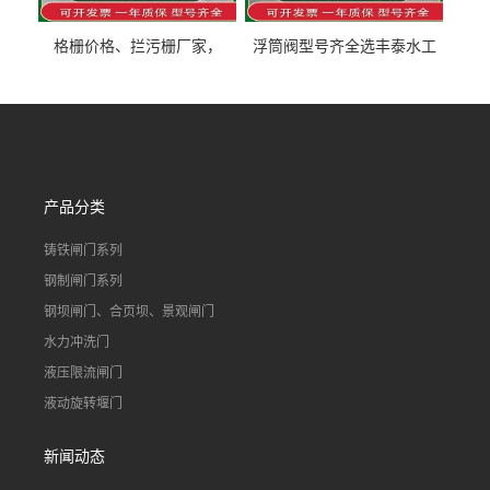
格栅价格、拦污栅厂家，
浮筒阀型号齐全选丰泰水工
90S503图集格栅用涂
不锈钢液动浮力闸门 河流渠
道水库电站污水处理钢制闸
门
产品分类
铸铁闸门系列
钢制闸门系列
钢坝闸门、合页坝、景观闸门
水力冲洗门
液压限流闸门
液动旋转堰门
新闻动态