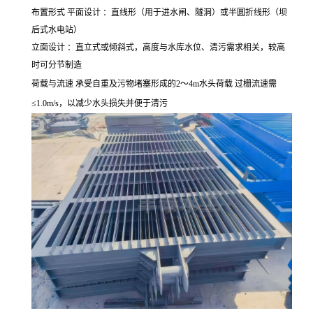
布置形式 平面设计 ：直线形（用于进水闸、隧洞）或半圆折线形（坝
后式水电站）
立面设计 ：直立式或倾斜式，高度与水库水位、清污需求相关，较高
时可分节制造
荷载与流速 承受自重及污物堵塞形成的2～4m水头荷载 过栅流速需
≤1.0m/s，以减少水头损失并便于清污