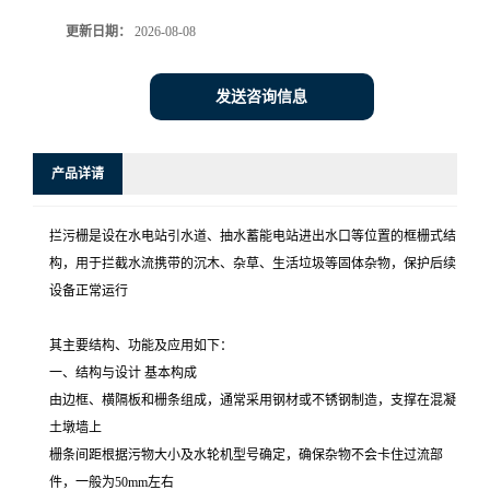
更新日期：
2026-08-08
发送咨询信息
产品详请
拦污栅是设在水电站引水道、抽水蓄能电站进出水口等位置的框栅式结
构，用于拦截水流携带的沉木、杂草、生活垃圾等固体杂物，保护后续
设备正常运行
其主要结构、功能及应用如下：
一、结构与设计 基本构成
由边框、横隔板和栅条组成，通常采用钢材或不锈钢制造，支撑在混凝
土墩墙上
栅条间距根据污物大小及水轮机型号确定，确保杂物不会卡住过流部
件，一般为50mm左右