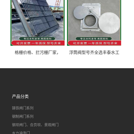
格栅价格、拦污栅厂家，
浮筒阀型号齐全选丰泰水工
90S503图集格栅用涂
不锈钢液动浮力闸门 河流渠
道水库电站污水处理钢制闸
门
产品分类
铸铁闸门系列
钢制闸门系列
钢坝闸门、合页坝、景观闸门
水力冲洗门