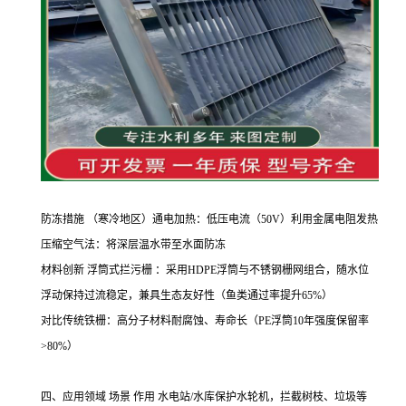
防冻措施 （寒冷地区）通电加热：低压电流（
50V
）利用金属电阻发热
压缩空气法：将深层温水带至水面防冻
材料创新 浮筒式拦污栅 ：采用
HDPE
浮筒与不锈钢栅网组合，随水位
浮动保持过流稳定，兼具生态友好性（鱼类通过率提升
65%
）
对比传统铁栅：高分子材料耐腐蚀、寿命长（
PE
浮筒
10
年强度保留率
>80%
）
四、应用领域
场景 作用 水电站
/
水库保护水轮机，拦截树枝、垃圾等