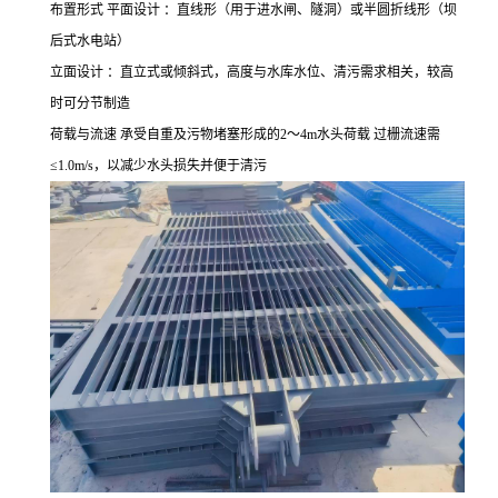
布置形式
平面设计 ：直线形（用于进水闸、隧洞）或半圆折线形（坝
后式水电站）
立面设计 ：直立式或倾斜式，高度与水库水位、清污需求相关，较高
时可分节制造
荷载与流速 承受自重及污物堵塞形成的
2
～
4m
水头荷载 过栅流速需
≤
1.0m/s
，以减少水头损失并便于清污