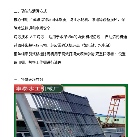
二、功能与清污方式
核心作用 拦截漂浮物及固体杂质，防止水轮机、泵组等设备损坏，保
障水流畅通和水质安全
清污技术
人工清污 ：适用于水深≤
5m
的场景 机械清污 ：自动清污机通
过回转齿耙捞取污物，经皮带输送机运离（如泵站、水电站）
钢丝绳牵引式格栅除污机用于高效打捞大颗粒杂物
双重拦污栅 ：设置
备用栅，替换工作栅进行清理
三、特殊环境应对