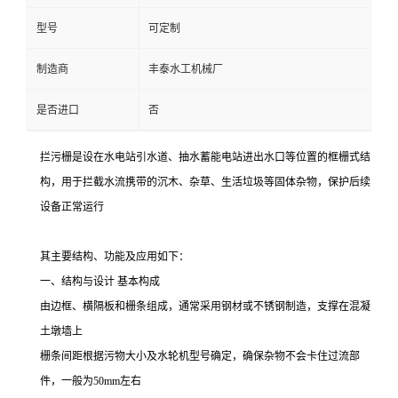
型号
可定制
制造商
丰泰水工机械厂
是否进口
否
拦污栅是设在水电站引水道、抽水蓄能电站进出水口等位置的框栅式结
构，用于拦截水流携带的沉木、杂草、生活垃圾等固体杂物，保护后续
设备正常运行
其主要结构、功能及应用如下：
一、结构与设计
基本构成
由边框、横隔板和栅条组成，通常采用钢材或不锈钢制造，支撑在混凝
土墩墙上
栅条间距根据污物大小及水轮机型号确定，确保杂物不会卡住过流部
件，一般为
50mm
左右