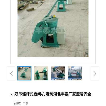
25双吊螺杆式启闭机 定制河北丰泰厂家型号齐全
品牌：
丰泰