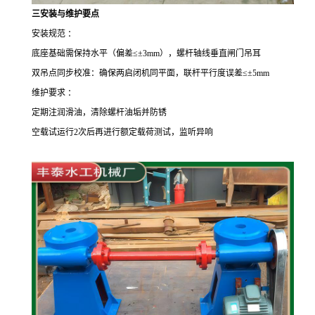
三
安装与维护要点
安装规范 ：
底座基础需保持水平（偏差
≤±
3mm
），螺杆轴线垂直闸门吊耳
双吊点同步校准：确保两启闭机同平面，联杆平行度误差
≤±
5mm
维护要求 ：
定期注润滑油，清除螺杆油垢并防锈
空载试运行
2
次后再进行额定载荷测试，监听异响