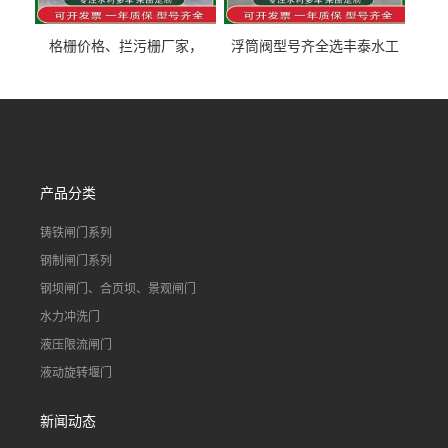
格栅价格、拦污栅厂家，
浮筒阀型号齐全选丰泰水工
90S503图集格栅用涂
不锈钢液动浮力闸门 河流渠
道水库电站污水处理钢制闸
门
产品分类
铸铁闸门系列
钢制闸门系列
钢坝闸门、合页坝、景观闸门
水力冲洗门
液压限流闸门
液动旋转堰门
新闻动态