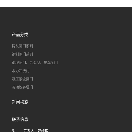
道水库电站污水处理钢制闸
门
产品分类
铸铁闸门系列
钢制闸门系列
钢坝闸门、合页坝、景观闸门
水力冲洗门
液压限流闸门
液动旋转堰门
新闻动态
联系信息
联系人：韩经理