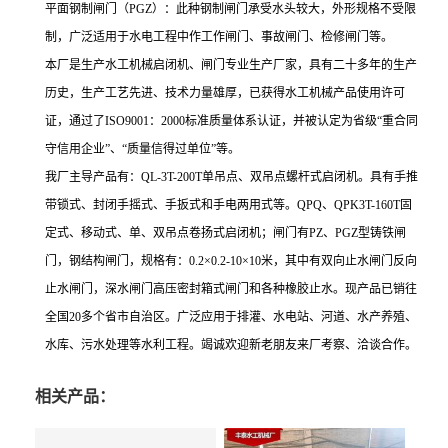
平面钢制闸门（
PGZ
）：此种钢制闸门承受水头较大，外形规格不受限
制，广泛适用于水电工程中作工作闸门、事故闸门、检修闸门等。
本厂是生产水工机械启闭机、闸门专业生产厂家，具有二十多年的生产
历史，生产工艺先进、技术力量雄厚，已获得水工机械产品使用许可
证，通过了
ISO9001
：
2000
标准质量体系认证，并被认定为省级“重合同
守信用企业”、“质量信得过单位”等。
我厂主导产品有：
QL-3T-200T
单吊点、双吊点螺杆式启闭机。具有手推
带锁式、封闭手摇式、手扳式和手电两用式等。
QPQ
、
QPK3T-160T
固
定式、移动式、单、双吊点卷扬式启闭机；闸门有
PZ
、
PGZ
型铸铁闸
门，钢结构闸门，规格有：
0.2
×
0.2-10
×
10
米，其中有双向止水闸门反向
止水闸门，深水闸门高压密封箱式闸门和各种橡胶止水。现产品已销往
全国
20
多个省市自治区。广泛应用于排灌、水电站、河道、水产养殖、
水库、污水处理等水利工程。竭诚欢迎新老朋友来厂考察、洽谈合作。
相关产品：