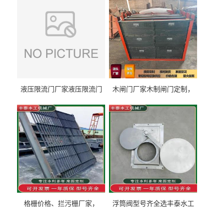
液压限流门厂家液压限流门
木闸门厂家木制闸门定制，
价格液压限流门用于水利丰
木制闸门规格丰泰匠心制造
泰制造
型号齐全
格栅价格、拦污栅厂家，
浮筒阀型号齐全选丰泰水工
90S503图集格栅用涂
不锈钢液动浮力闸门 河流渠