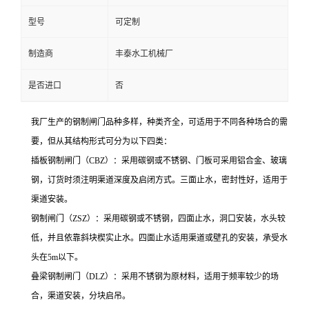
型号
可定制
制造商
丰泰水工机械厂
是否进口
否
我厂生产的钢制闸门品种多样，种类齐全，可适用于不同各种场合的需
要，但从其结构形式可分为以下四类：
插板钢制闸门（
CBZ
）：采用碳钢或不锈钢、门板可采用铝合金、玻璃
钢，订货时须注明渠道深度及启闭方式。三面止水，密封性好，适用于
渠道安装。
钢制闸门（
ZSZ
）：采用碳钢或不锈钢，四面止水，洞口安装，水头较
低，并且依靠斜块楔实止水。四面止水适用渠道或壁孔的安装，承受水
头在
5m
以下。
叠梁钢制闸门（
DLZ
）：采用不锈钢为原材料，适用于频率较少的场
合，渠道安装，分块启吊。