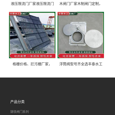
液压限流门厂家液压限流门
木闸门厂家木制闸门定制，
价格液压限流门用于水利丰
木制闸门规格丰泰匠心制造
泰制造
型号齐全
格栅价格、拦污栅厂家，
浮筒阀型号齐全选丰泰水工
90S503图集格栅用涂
不锈钢液动浮力闸门 河流渠
道水库电站污水处理钢制闸
门
产品分类
铸铁闸门系列