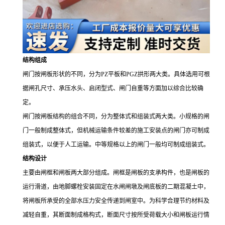
结构组成
闸门按闸板形状的不同，分为
PZ平板和PGZ拱形两大类。具体选用可根
据闸孔尺寸、承压水头、启闭型式、闸门自重等方面加以综合比较确
定。
闸门按闸板结构的组合不同，分为整体式和组装式两大类。小规格的闸
门一般制成整体式，但机械运输条件较差的施工安装点的闸门亦可制成
组装式，以便于人工运输。中等规格以上的闸门一般均可制成组装式。
结构设计
主要由闸框和闸板两大部分组成。闸框是闸板的支承构件，也是闸板的
运行滑道，由地脚螺栓安装固定在水闸闸墩及闸底板的二期混凝土中，
将闸板所承受的全部水压力安全传递到闸室中。为科学合理节约材料及
减轻自重，其断面制成格构式，断面尺寸按所受荷载大小和闸板运行情