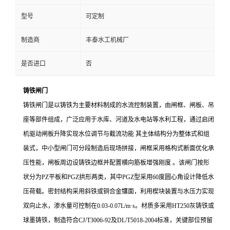
型号
可定制
制造商
丰泰水工机械厂
是否进口
否
铸铁闸门
铸铁闸门是以铸铁为主要材料制成的水流控制装置，由闸框、闸板、吊
座等部件组成，广泛应用于水库、河道及水电站等水利工程，通过启闭
机驱动闸板升降实现水位调节与截流功能
其主体结构分为整体式和组
装式，中小型闸门可分段制造后现场拼接，闸框采用格构式断面优化承
压性能，闸板周边设铸铁边框并配置横向筋板增强刚度
。该闸门按形
状分为
PZ平板和PGZ拱形两类，其中PGZ型采用60度圆心角设计降低水
压荷载。密封结构采用斜铁或铜合金镶面，利用楔块装置与水压力实现
双向止水，渗水量可控制在0.03-0.07L/m·s。材质多采用HT250灰铸铁或
球墨铸铁，制造符合CJ/T3006-92及DL/T5018-2004标准，关键部位预留