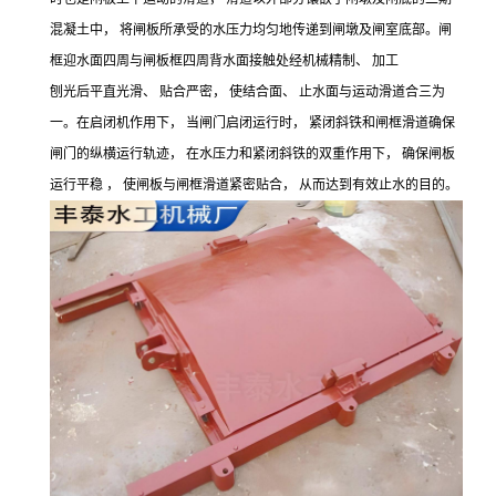
混凝土中，
将闸板所承受的水压力均匀地传递到闸墩及闸室底部。闸
框迎水面四周与闸板框四周背水面接触处经机械精制、
加工
刨光后平直光滑、
贴合严密，
使结合面、
止水面与运动滑道合三为
一。在启闭机作用下，
当闸门启闭运行时，
紧闭斜铁和闸框滑道确保
闸门的纵横运行轨迹，
在水压力和紧闭斜铁的双重作用下，
确保闸板
运行平稳
，
使闸板与闸框滑道紧密贴合，
从而达到有效止水的目的。