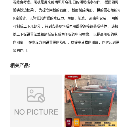
况综合考虑。闸板是用来封闭和开启孔
口的活动挡水构件，
板面四周
设铸铁边框梁
，
为提高闸板的强度
，
板面制成拱形，
拱的圆心角按
6
0 度设计，以降低其所受的水压力。为便于制造、 运输和安装 ， 闸板
可制成上下几部分 ，待到安装现场后再用螺栓连接组装成整体 ，连接
处上下板设置法兰和筋板使其成为闸板的中间横梁， 以提高闸板的纵
向刚度 ， 在宽度方向设置纵向筋板 ，以提高其横向刚度，同时起到纵
梁的作用。
相关产品：