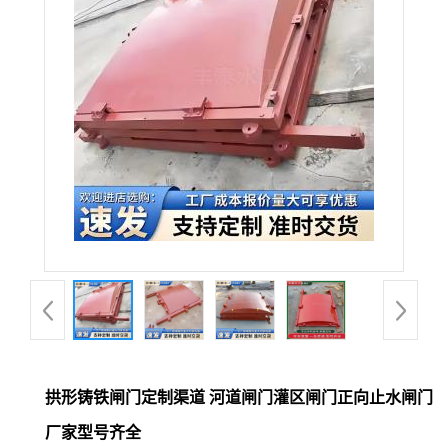
拱形铸铁闸门定制渠道 河道闸门灌区闸门正向止水闸门
厂家型号齐全