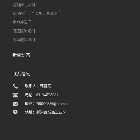
钢制闸门系列
钢坝闸门、合页坝、景观闸门
水力冲洗门
液压限流闸门
液动旋转堰门
新闻动态
联系信息
联系人：韩经理
电话：0319-4785981
邮箱：
760096386@qq.com
地址：新河县城西工业区