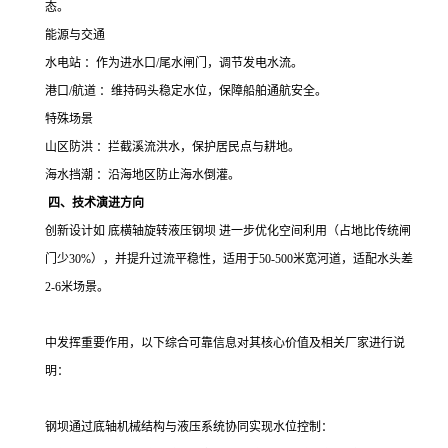
态。
能源与交通
水电站 ：作为进水口
/
尾水闸门，调节发电水流。
港口
/
航道 ：维持码头稳定水位，保障船舶通航安全。
特殊场景
山区防洪 ：拦截溪流洪水，保护居民点与耕地。
海水挡潮 ：沿海地区防止海水倒灌。
四、技术演进方向
创新设计如
底横轴旋转液压钢坝 进一步优化空间利用（占地比传统闸
门少
30%
），并提升过流平稳性，适用于
50-500
米宽河道，适配水头差
2-6
米场景。
中发挥重要作用，以下综合可靠信息对其核心价值及相关厂家进行说
明：
钢坝通过底轴机械结构与液压系统协同实现水位控制：