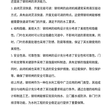
还提高了钢坝闸的泄洪能力。
3.
启闭灵活快速、开度无级可调：钢坝闸的启闭机械通常采用液压驱动
方式，具有启闭灵活快速、开度无级可调的特点。这使得钢坝闸能够根
据需要快速调节闸门的开度，满足不同的水工要求。
4.
结构隐蔽、美观大方：钢坝闸的结构设计充分考虑了美观性和隐蔽
性。门叶在关闭时可以完全隐藏在河道中，不影响河道的景观效果。同
时，门叶的表面处理也采用了防锈、防腐等措施，保证了其长期使用的
美观性。
5.
安全性高、可靠性强：钢坝闸的设计充分考虑了安全性和可靠性。门
叶和支臂等关键部件采用了高强度材料制造，具有足够的强度和刚度。
同时，启闭机械也采用了先进的安全保护措施，如过载保护、限位保护
等，确保了钢坝闸的安全可靠运行。
综上所述，钢坝闸作为一种在水利工程中广泛应用的闸门类型，其组成
部分与结构设计充分考虑了其功能要求和运行条件。通过合理的结构设
计和制造工艺，钢坝闸能够实现双向挡水、立门蓄水或防洪、卧门行洪
排涝等功能，为水利工程的安全稳定运行提供了重要保障。