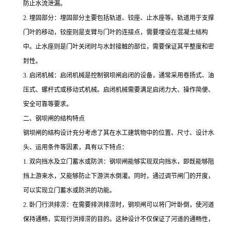
防止水流泄漏。
2.
埋固部分：埋固部分主要包括轨道、铰座、止水座等。轨道用于支撑
门叶的移动，铰座则是支臂与门叶的连接点，需要埋设在混凝土结构
中。止水座则是门叶关闭时与水封接触的部位，需要保证其平整度和密
封性。
3.
启闭机械：启闭机械是控制钢坝闸启闭的设备，通常采用卷扬式、油
压式、螺杆式或移动式机械。启闭机械需要满足启闭力大、操作简便、
安全可靠等要求。
二、钢坝闸的结构特点
钢坝闸的结构设计充分考虑了其在水工建筑物中的位置、尺寸、设计水
头、运用条件等因素，具有以下特点：
1.
双向挡水及立门蓄水或防洪：钢坝闸能够实现双向挡水，即既能够阻
挡上游来水，又能够防止下游洪水倒灌。同时，通过调节闸门的开度，
可以实现立门蓄水或防洪的功能。
2.
卧门行洪排涝：在需要排洪排涝时，钢坝闸可以将门叶卧倒，使河道
保持通畅，实现行洪排涝的目的。这种设计不仅保证了河道的通畅性，