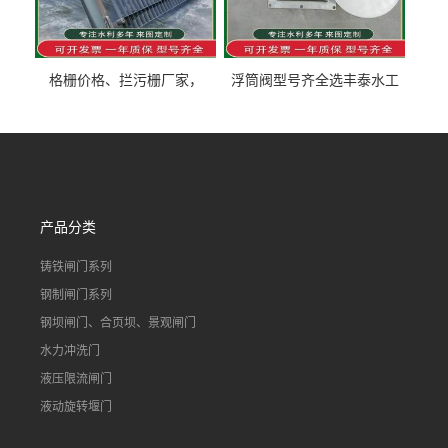
格栅价格、拦污栅厂家，
浮筒阀型号齐全选丰泰水工
90S503图集格栅用涂
不锈钢液动浮力闸门 河流渠
道水库电站污水处理钢制闸
门
产品分类
铸铁闸门系列
钢制闸门系列
钢坝闸门、合页坝、景观闸门
水力冲洗门
液压限流闸门
液动旋转堰门