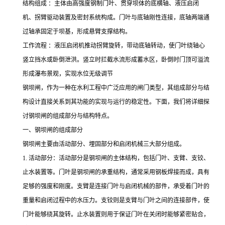
结构组成 ：主体由高强度钢制门叶、贯穿坝体的底横轴、液压启闭
机、拐臂驱动装置及密封系统构成。门叶与底轴刚性连接，底轴两端通
过轴承固定于坝基，形成悬臂支撑结构。
工作流程 ：液压启闭机推动拐臂旋转，带动底轴转动，使门叶绕轴心
竖立挡水或卧倒泄洪。竖立时拦截水流形成蓄水区，卧倒时门顶可溢流
形成瀑布景观，实现水位无级调节
钢坝闸，作为一种在水利工程中广泛应用的闸门类型，其组成部分与结
构设计直接关系到其功能的实现与运行的稳定性。下面，我们将详细探
讨钢坝闸的组成部分与结构特点。
一、钢坝闸的组成部分
钢坝闸主要由活动部分、埋固部分和启闭机械三大部分组成。
1.
活动部分：活动部分是钢坝闸的主体结构，包括门叶、支臂、支铰、
止水装置等。门叶是钢坝闸的承重结构，通常采用钢板焊接而成，具有
足够的强度和刚度。支臂是连接门叶与启闭机械的部件，承受着门叶的
重量和启闭过程中的水压力。支铰则是支臂与门叶之间的连接部件，使
门叶能够绕其旋转。止水装置则用于保证门叶在关闭时能够紧密贴合，