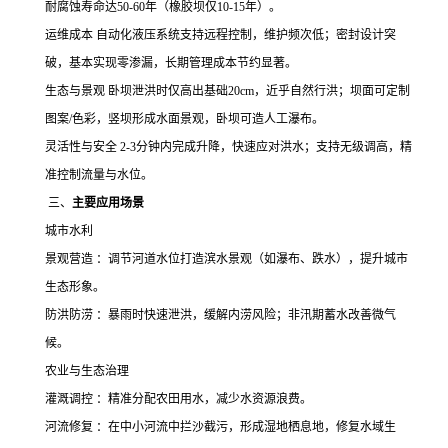
耐腐蚀寿命达
50-60
年（橡胶坝仅
10-15
年）。
运维成本 自动化液压系统支持远程控制，维护频次低；密封设计突
破，基本实现零渗漏，长期管理成本节约显著。
生态与景观 卧坝泄洪时仅高出基础
20cm
，近乎自然行洪；坝面可定制
图案
/
色彩，竖坝形成水面景观，卧坝可造人工瀑布。
灵活性与安全
2-3
分钟内完成升降，快速应对洪水；支持无级调高，精
准控制流量与水位。
三、
主要应用场景
城市水利
景观营造 ：调节河道水位打造滨水景观（如瀑布、跌水），提升城市
生态形象。
防洪防涝 ：暴雨时快速泄洪，缓解内涝风险；非汛期蓄水改善微气
候。
农业与生态治理
灌溉调控 ：精准分配农田用水，减少水资源浪费。
河流修复 ：在中小河流中拦沙截污，形成湿地栖息地，修复水域生