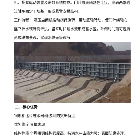
机、拐臂驱动装置及密封系统构成。门叶与底轴刚性连接，底轴两端通
过轴承固定于坝基，形成悬臂支撑结构。
工作流程 ：液压启闭机推动拐臂旋转，带动底轴转动，使门叶绕轴心
竖立挡水或卧倒泄洪。竖立时拦截水流形成蓄水区，卧倒时门顶可溢流
形成瀑布景观，实现水位无级调节
二、
核心优势
钢坝相比传统水闸
/
橡胶坝的突出特点：
优势维度 具体表现
结构性能 全焊接钢结构强度高，抗洪水冲击能力强；表面防腐处理，