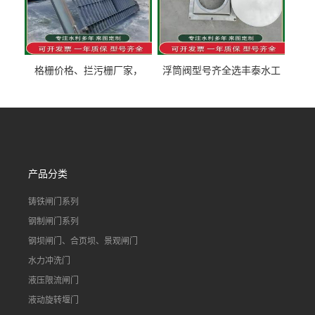
格栅价格、拦污栅厂家，
浮筒阀型号齐全选丰泰水工
90S503图集格栅用涂
不锈钢液动浮力闸门 河流渠
道水库电站污水处理钢制闸
门
产品分类
铸铁闸门系列
钢制闸门系列
钢坝闸门、合页坝、景观闸门
水力冲洗门
液压限流闸门
液动旋转堰门