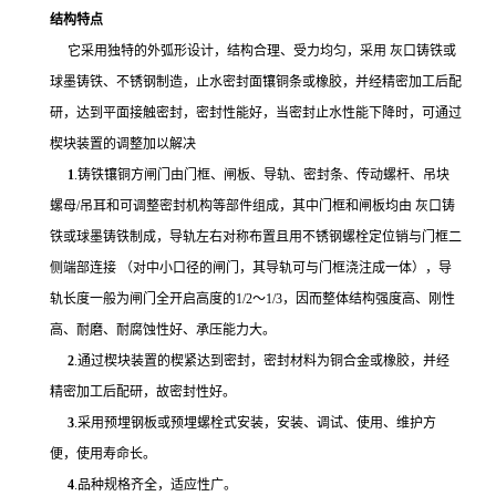
结构特点
它采用独特的外弧形设计，结构合理、受力均匀，采用 灰口铸铁或
球墨铸铁、不锈钢制造，止水密封面镶铜条或橡胶，并经精密加工后配
研，达到平面接触密封，密封性能好，当密封止水性能下降时，可通过
楔块装置的调整加以解决
1
.铸铁镶铜方闸门由门框、闸板、导轨、密封条、传动螺杆、吊块
螺母/吊耳和可调整密封机构等部件组成，其中门框和闸板均由 灰口铸
铁或球墨铸铁制成，导轨左右对称布置且用不锈钢螺栓定位销与门框二
侧端部连接 （对中小口径的闸门，其导轨可与门框浇注成一体），导
轨长度一般为闸门全开启高度的1/2～1/3，因而整体结构强度高、刚性
高、耐磨、耐腐蚀性好、承压能力大。
2
.通过楔块装置的楔紧达到密封，密封材料为铜合金或橡胶，并经
精密加工后配研，故密封性好。
3
.采用预埋钢板或预埋螺栓式安装，安装、调试、使用、维护方
便，使用寿命长。
4
.品种规格齐全，适应性广。