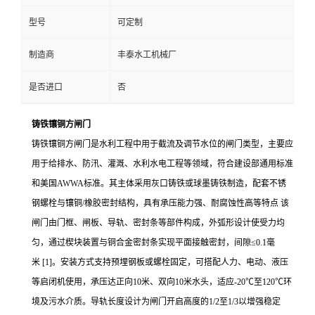
型号
可定制
制造商
丰泰水工机械厂
是否进口
否
铸铁镶铜方闸门
铸铁镶铜方闸门是水利工程中用于截流及调节水位的闸门类型，主要应
用于给排水、防汛、灌溉、水利水电工程等领域，符合建设部通用标准
和美国
AWWA标准。其主体采用灰口铸铁或球墨铸铁制造，配套不锈
钢螺栓与镶铜/橡胶密封结构，具有承压能力强、耐腐蚀性高等特点
该
闸门由门框、闸板、导轨、密封条等部件构成，外弧形设计使受力均
匀，通过楔块装置与铜合金密封条实现平面接触密封，间隙
≤0.1毫
米
[1]
。安装方式支持预埋钢板或螺栓固定，可搭配人力、电动、液压
等启闭机使用，承压达正向
10米、双向10米水头，适应-20℃至120℃环
境及污水介质。导轨长度设计为闸门开启高度的1/2至1/3以增强稳定