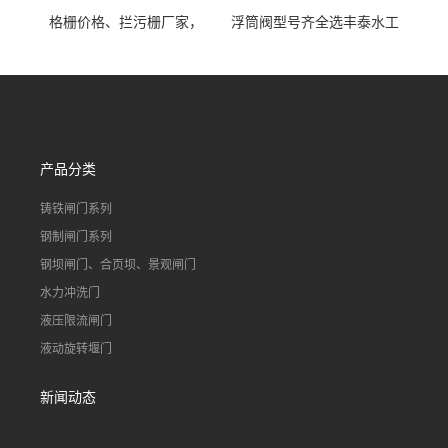
格栅价格、拦污栅厂家，
浮筒阀型号齐全选丰泰水工
90S503图集格栅用涂
不锈钢液动浮力闸门 河流渠
道水库电站污水处理钢制闸
门
产品分类
铸铁闸门系列
钢制闸门系列
钢坝闸门、合页坝、景观闸门
水力冲洗门
液压限流闸门
液动旋转堰门
新闻动态