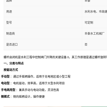
品牌
丰泰
用途
水利水电、市政
型号
可定制
制造商
丰泰水工机械厂
是否进口
否
螺杆启闭机是水利工程中控制闸门升降的关键设备
8，其工作原理是通过螺杆旋转
一、分类与特点
按驱动方式
·
手动型
：通过手摇柄操作，适用于无电地区或小型工程
·
电动型
：电机驱动，效率高，适用于大型水利项目
·
手电两用型
：兼具手动与电动功能，灵活性高
·
侧摇式
：侧向摇柄设计，操作便捷