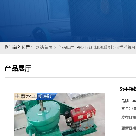
您当前的位置：
网站首页
>
产品展厅
>
螺杆式启闭机系列
>
5t手摇螺
产品展厅
5t手
品牌：
丰
货号：
08
发布日期
更新日期