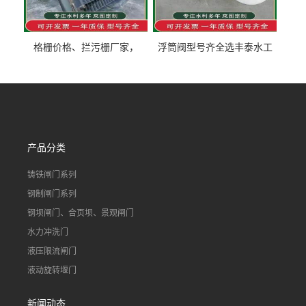
格栅价格、拦污栅厂家，
浮筒阀型号齐全选丰泰水工
90S503图集格栅用涂
不锈钢液动浮力闸门 河流渠
道水库电站污水处理钢制闸
门
产品分类
铸铁闸门系列
钢制闸门系列
钢坝闸门、合页坝、景观闸门
水力冲洗门
液压限流闸门
液动旋转堰门
新闻动态