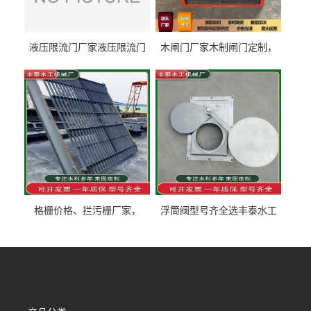
液压限流门厂家液压限流门
木闸门厂家木制闸门定制，
价格液压限流门用于水利丰
木制闸门规格丰泰匠心制造
泰制造
型号齐全
格栅价格、拦污栅厂家，
浮筒阀型号齐全选丰泰水工
90S503图集格栅用涂
不锈钢液动浮力闸门 河流渠
道水库电站污水处理钢制闸
门