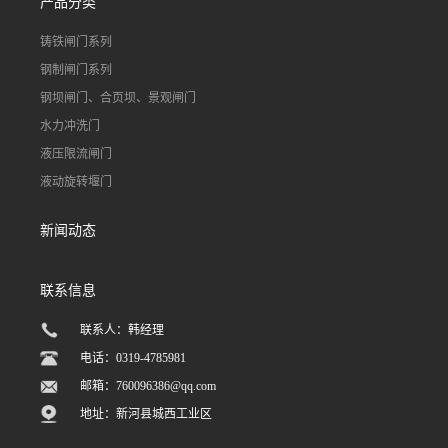
产品分类
铸铁闸门系列
钢制闸门系列
钢坝闸门、合页坝、景观闸门
水力冲洗门
液压限流闸门
液动旋转堰门
新闻动态
联系信息
联系人：韩经理
电话：0319-4785981
邮箱：
760096386@qq.com
地址：新河县城西工业区