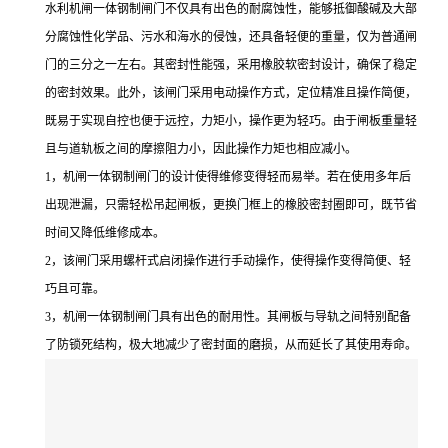
水利机闸一体钢制闸门不仅具有出色的耐腐蚀性，能够抵御酸碱及大部
分腐蚀性化学品、污水和海水的侵蚀，还具备轻便的重量，仅为普通闸
门的三分之一左右。其密封性能
强
，采用橡胶软密封设计，确保了稳定
的密封效果。此外，该闸门采用电动操作方式，定位精准且操作简便，
既易于实现自控也便于远控，力矩小，操作更为轻巧。由于闸板重量轻
且与道轨板之间的摩擦阻力小，因此操作力矩也相应减小。
1
，机闸一体钢制闸门的设计使得维修变得轻而易举。若在使用多年后
出现泄漏，只需轻松吊起闸板，更换门框上的橡胶密封圈即可，既节省
时间又降低维修成本。
2
，该闸门采用螺杆式启闭操作进行手动操作，使得操作变得简便、轻
巧且可靠。
3
，机闸一体钢制闸门具有出色的耐用性。其闸板与导轨之间特别配备
了防锁死结构，极大地减少了密封面的磨损，从而延长了其使用寿命。