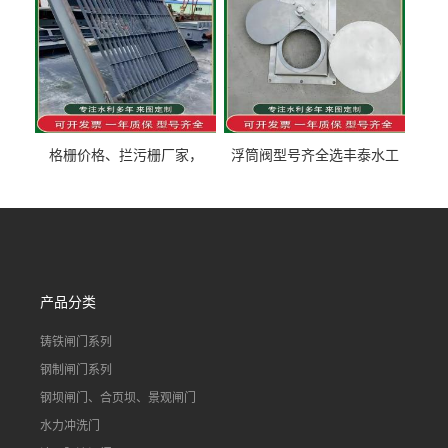
格栅价格、拦污栅厂家，
浮筒阀型号齐全选丰泰水工
90S503图集格栅用涂
不锈钢液动浮力闸门 河流渠
道水库电站污水处理钢制闸
门
产品分类
铸铁闸门系列
钢制闸门系列
钢坝闸门、合页坝、景观闸门
水力冲洗门