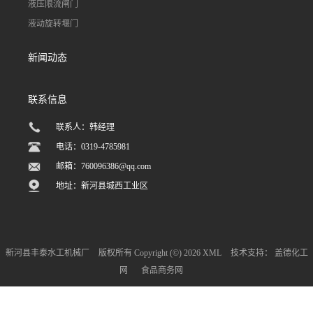
液压限流闸门
液动旋转堰门
新闻动态
联系信息
联系人：韩经理
电话：0319-4785981
邮箱：
760096386@qq.com
地址：新河县城西工业区
新河县丰泰水工机械厂
版权所有 Copyright (©) 2026
XML
技术支持：
盖德化工
网
食品商务网