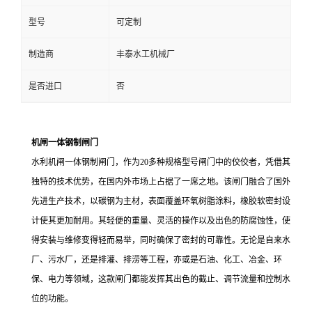
型号
可定制
制造商
丰泰水工机械厂
是否进口
否
机闸一体钢制闸门
水利机闸一体钢制闸门，作为
20
多种规格型号闸门中的佼佼者，凭借其
独特的技术优势，在国内外市场上占据了一席之地。该闸门融合了国外
先进生产技术，以碳钢为主材，表面覆盖环氧树脂涂料，橡胶软密封设
计使其更加耐用。其轻便的重量、灵活的操作以及出色的防腐蚀性，使
得安装与维修变得轻而易举，同时确保了密封的可靠性。无论是自来水
厂、污水厂，还是排灌、排涝等工程，亦或是石油、化工、冶金、环
保、电力等领域，这款闸门都能发挥其出色的截止、调节流量和控制水
位的功能。