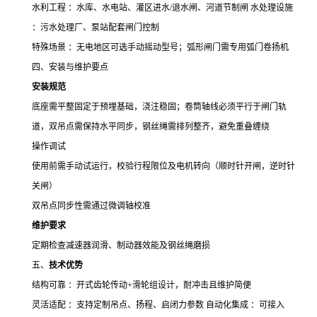
水利工程 ：水库、水电站、灌区进水
/
退水闸、河道节制闸 水处理设施
：污水处理厂、泵站配套闸门控制
特殊场景 ：无电地区可选手动摇动型号；弧形闸门需专用弧门卷扬机
四、安装与维护要点
安装规范
底座需平整固定于预埋基础，浇注稳固；卷筒轴线必须平行于闸门轨
道，双吊点需保持水平同步，钢丝绳需排列整齐，避免重叠缠绕
操作调试
使用前需手动试运行，校验行程限位及电机转向（顺时针开闸，逆时针
关闸）
双吊点同步性需通过微调轴校准
维护要求
定期检查减速器润滑、制动器效能及钢丝绳磨损
五、
技术优势
结构可靠 ：开式齿轮传动
+
滑轮组设计，耐冲击且维护简便
灵活适配 ：支持定制吊点、扬程、启闭力参数 自动化集成 ：可接入