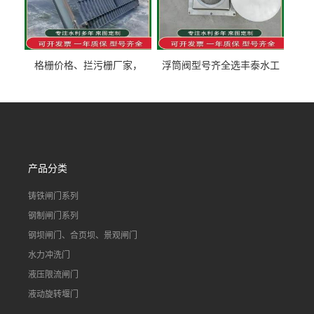
格栅价格、拦污栅厂家，
浮筒阀型号齐全选丰泰水工
90S503图集格栅用涂
不锈钢液动浮力闸门 河流渠
道水库电站污水处理钢制闸
门
产品分类
铸铁闸门系列
钢制闸门系列
钢坝闸门、合页坝、景观闸门
水力冲洗门
液压限流闸门
液动旋转堰门