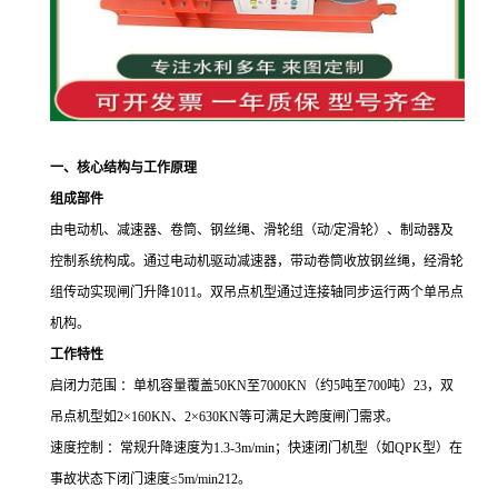
一、核心结构与工作原理
组成部件
由电动机、减速器、卷筒、钢丝绳、滑轮组（动
/
定滑轮）、制动器及
控制系统构成。通过电动机驱动减速器，带动卷筒收放钢丝绳，经滑轮
组传动实现闸门升降
1011
。双吊点机型通过连接轴同步运行两个单吊点
机构。
工作特性
启闭力范围 ：单机容量覆盖
50KN
至
7000KN
（约
5
吨至
700
吨）
23
，双
吊点机型如
2
×
160KN
、
2
×
630KN
等可满足大跨度闸门需求。
速度控制 ：常规升降速度为
1.3-3m/min
；快速闭门机型（如
QPK
型）在
事故状态下闭门速度≤
5m/min212
。