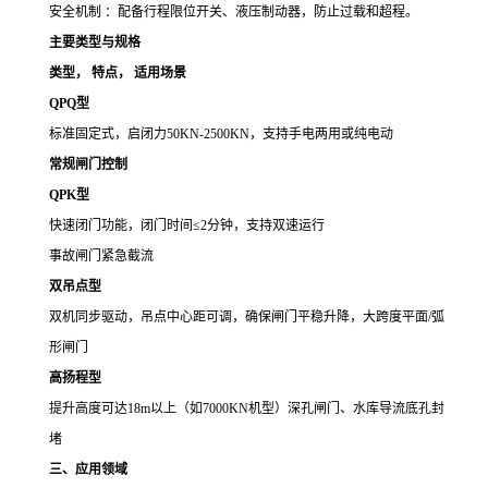
安全机制 ：配备行程限位开关、液压制动器，防止过载和超程。
主要类型与规格
类型
，
特点
，
适用场景
QPQ
型
标准固定式，启闭力
50KN-2500KN
，支持手电两用或纯电动
常规闸门控制
QPK
型
快速闭门功能，闭门时间
≤
2
分钟，支持双速运行
事故闸门紧急截流
双吊点型
双机同步驱动，吊点中心距可调，确保闸门平稳升降，
大跨度平面
/
弧
形闸门
高扬程型
提升高度可达
18m
以上（如
7000KN
机型）深孔闸门、水库导流底孔封
堵
三、应用领域