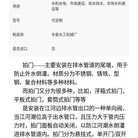
水利水电、市政建设、给水排水、农用水利建
用途
设等
型号
可定制
制造商
丰泰水工机械厂
是否进口
否
拍门
——主要安装在排水管道的尾端，用于
防止外水倒灌。材质分为不锈钢、铸铁、型
钢、复合材料
等多种材料。
而拍门又分为很多种，比如，浮箱式拍门，
平板式拍门，套筒式拍门等等
是安装在江河边排水管出口的一种单向阀，
当江河潮位高于出水管口，且压力大于管内压
力时，拍门面板自动关闭，以防江河潮水倒灌
进排水管道内。拍门分为悬挂式，单开门
/双开