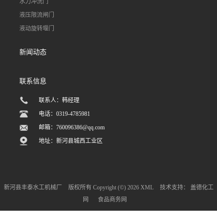
水力冲洗门
液压限流闸门
液动旋转堰门
新闻动态
联系信息
联系人：韩经理
电话：0319-4785981
邮箱：
760096386@qq.com
地址：新河县城西工业区
新河县丰泰水工机械厂
版权所有 Copyright (©) 2026
XML
技术支持：
盖德化工
网
食品商务网