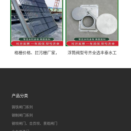
格栅价格、拦污栅厂家，
浮筒阀型号齐全选丰泰水工
90S503图集格栅用涂
不锈钢液动浮力闸门 河流渠
道水库电站污水处理钢制闸
门
产品分类
铸铁闸门系列
钢制闸门系列
钢坝闸门、合页坝、景观闸门