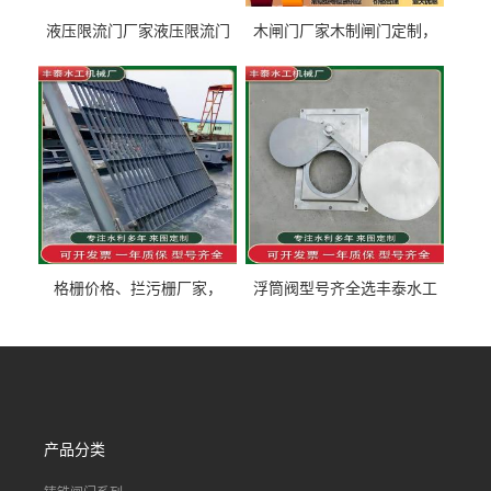
液压限流门厂家液压限流门
木闸门厂家木制闸门定制，
价格液压限流门用于水利丰
木制闸门规格丰泰匠心制造
泰制造
型号齐全
格栅价格、拦污栅厂家，
浮筒阀型号齐全选丰泰水工
90S503图集格栅用涂
不锈钢液动浮力闸门 河流渠
道水库电站污水处理钢制闸
门
产品分类