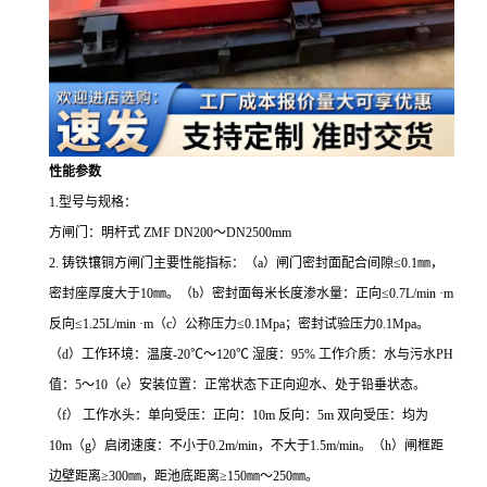
性能参数
1.型号与规格：
方闸门：明杆式
ZMF DN200～DN2500mm
2.
铸铁镶铜方闸门主要性能指标：（
a）闸门密封面配合间隙≤0.1㎜，
密封座厚度大于10㎜。（b）密封面每米长度渗水量：正向≤0.7L/min ·m
反向≤1.25L/min ·m（c）公称压力≤0.1Mpa；密封试验压力0.1Mpa。
（d）工作环境：温度-20℃～120℃ 湿度：95% 工作介质：水与污水PH
值：5～10（e）安装位置：正常状态下正向迎水、处于铅垂状态。
（f） 工作水头：单向受压：正向：10m 反向：5m 双向受压：均为
10m（g）启闭速度：不小于0.2m/min，不大于1.5m/min。（h）闸框距
边壁距离≥300㎜，距池底距离≥150㎜～250㎜。