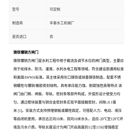
型号
可定制
制造商
丰泰水工机械厂
是否进口
否
铸铁镶铜方闸门
铸铁镶铜方闸门是水利工程中用于截流及调节水位的闸门类型，主要应
用于给排水、防汛、灌溉、水利水电工程等领域，符合建设部通用标准
和美国
AWWA标准。其主体采用灰口铸铁或球墨铸铁制造，配套不锈
钢螺栓与镶铜/橡胶密封结构，具有承压能力强、耐腐蚀性高等特点
该
闸门由门框、闸板、导轨、密封条等部件构成，外弧形设计使受力均
匀，通过楔块装置与铜合金密封条实现平面接触密封，间隙
≤0.1毫
米
[1]
。安装方式支持预埋钢板或螺栓固定，可搭配人力、电动、液压
等启闭机使用，承压达正向
10米、双向10米水头，适应-20℃至120℃环
境及污水介质。导轨长度设计为闸门开启高度的1/2至1/3以增强稳定