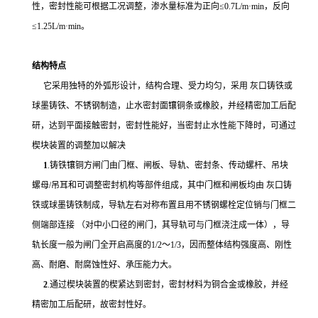
性，密封性能可根据工况调整，渗水量标准为正向≤0.7L/m·min，反向
≤1.25L/m·min。
结构特点
它采用独特的外弧形设计，结构合理、受力均匀，采用 灰口铸铁或
球墨铸铁、不锈钢制造，止水密封面镶铜条或橡胶，并经精密加工后配
研，达到平面接触密封，密封性能好，当密封止水性能下降时，可通过
楔块装置的调整加以解决
1
.铸铁镶铜方闸门由门框、闸板、导轨、密封条、传动螺杆、吊块
螺母/吊耳和可调整密封机构等部件组成，其中门框和闸板均由 灰口铸
铁或球墨铸铁制成，导轨左右对称布置且用不锈钢螺栓定位销与门框二
侧端部连接 （对中小口径的闸门，其导轨可与门框浇注成一体），导
轨长度一般为闸门全开启高度的1/2～1/3，因而整体结构强度高、刚性
高、耐磨、耐腐蚀性好、承压能力大。
2
.通过楔块装置的楔紧达到密封，密封材料为铜合金或橡胶，并经
精密加工后配研，故密封性好。