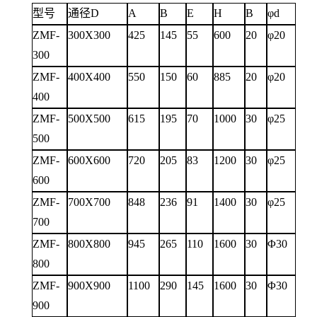
型号
通径
D
A
B
E
H
B
φ
d
ZMF-
300X300
425
145
55
600
20
φ20
300
ZMF-
400X400
550
150
60
885
20
φ20
400
ZMF-
500X500
615
195
70
1000
30
φ2
5
500
ZMF-
600X600
720
205
83
1200
30
φ2
5
600
ZMF-
700X700
848
236
91
1400
30
φ25
700
ZMF-
800X800
945
265
110
1600
30
Φ
30
800
ZMF-
900X900
1100
290
145
1600
30
Φ
30
900