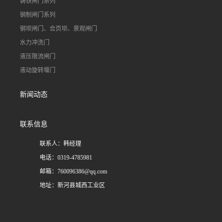
铸铁闸门系列
钢制闸门系列
钢坝闸门、合页坝、景观闸门
水力冲洗门
液压限流闸门
液动旋转堰门
新闻动态
联系信息
联系人：韩经理
电话：0319-4785981
邮箱：
760096386@qq.com
地址：新河县城西工业区