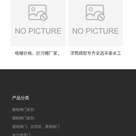
格栅价格、拦污栅厂家，
浮筒阀型号齐全选丰泰水工
90S503图集格栅用涂
不锈钢液动浮力闸门 河流渠
道水库电站污水处理钢制闸
门
产品分类
铸铁闸门系列
钢制闸门系列
钢坝闸门、合页坝、景观闸门
水力冲洗门