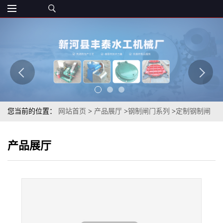
您当前的位置：
网站首页
>
产品展厅
>
钢制闸门系列
>
定制钢制闸
门平面型水库止水不锈钢闸门渠道止水截流机闸一体式闸门丰泰水
产品展厅
工