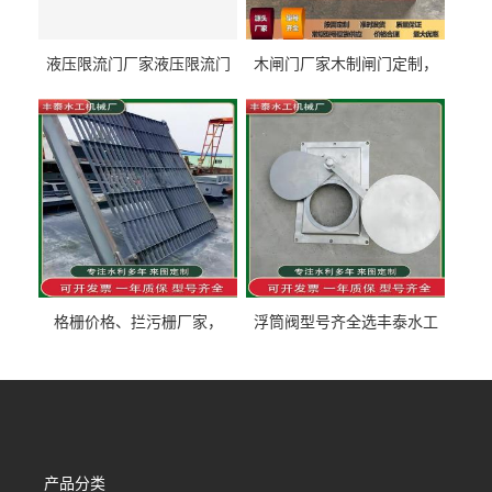
液压限流门厂家液压限流门
木闸门厂家木制闸门定制，
价格液压限流门用于水利丰
木制闸门规格丰泰匠心制造
泰制造
型号齐全
格栅价格、拦污栅厂家，
浮筒阀型号齐全选丰泰水工
90S503图集格栅用涂
不锈钢液动浮力闸门 河流渠
道水库电站污水处理钢制闸
门
产品分类