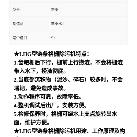
型号
丰泰
制造商
丰泰水工
是否进口
否
★LHG型链条格栅除污机特点：
1.齿耙栅后下行，栅前上行捞渣，不会将栅渣
带入水下，捞渣彻底。
2.当底部沉积物（泥沙、碎石）较多时，不会
堵耙，避免造成事故。
3.动作程序可靠，故障率低。
4.整机调试后出厂，安装方便。
5.检修保养时，格栅可绕水上支点旋转出水
面，维护方便。
★LHG型链条格栅除污机用途、工作原理及构