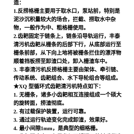
造：
1.反捞格栅主要用于取水口，泵站前，特别是
泥沙沉积量较大的场合，拦截、捞取水中杂
物，一般作为中、粗格栅使用。
2.齿耙固定于链条上，链条沿导轨运行，丰泰
清污机齿耙从栅条的后部下行，从底部运行至
栅条前部，从下向上地将被栅条拦住的漂浮物
顺着挡板捞至卸渣口处，卸入栅渣车中。
3. 丰泰清污机反捞格栅主要由架体、牵引链、
传动系统、齿耙组合、水下导轮组合等组成。
★XQ 型循环式齿耙清污机特点如下：
1. 无栅条，诸多小齿耙相互连接组成一个硕大
的旋转面，捞渣彻底。
2. 有过载保护装置，运行可靠。
3. 通过运行轨迹变化完成卸渣，效果好。
4. 最小间隙1mm，是典型的细格栅。