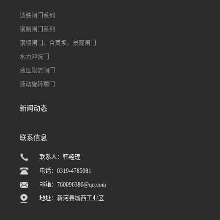
铸铁闸门系列
钢制闸门系列
钢坝闸门、合页坝、景观闸门
水力冲洗门
液压限流闸门
液动旋转堰门
新闻动态
联系信息
联系人：韩经理
电话：0319-4785981
邮箱：
760096386@qq.com
地址：新河县城西工业区