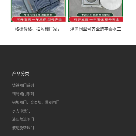
格栅价格、拦污栅厂家，
浮筒阀型号齐全选丰泰水工
90S503图集格栅用涂
不锈钢液动浮力闸门 河流渠
道水库电站污水处理钢制闸
门
产品分类
铸铁闸门系列
钢制闸门系列
钢坝闸门、合页坝、景观闸门
水力冲洗门
液压限流闸门
液动旋转堰门