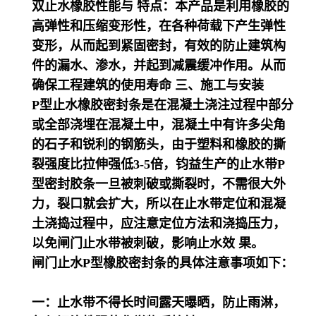
双止水橡胶性能与 特点：
本产品是利用橡胶的
高弹性和压缩变形性，在各种荷载下产生弹性
变形，从而起到紧固密封，有效的防止建筑构
件的漏水、渗水，并起到减震缓冲作用。从而
确保工程建筑的使用寿命 三、施工与安装
P型止水橡胶密封条是在混凝土浇注过程中部分
或全部浇埋在混凝土中，混凝土中有许多尖角
的石子和锐利的钢筋头，由于塑料和橡胶的撕
裂强度比拉伸强低3-5倍，钧益生产的止水带P
型密封胶条一旦被刺破或撕裂时，不需很大外
力，裂口就会扩大，所以在止水带定位和混凝
土浇捣过程中，应注意定位方法和浇捣压力，
以免闸门止水带被刺破，影响止水效 果。
闸门止水
P型橡胶密封条的具体注意事项如下：
一：止水带不得长时间露天曝晒，防止雨淋，