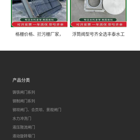
格栅价格、拦污栅厂家，
浮筒阀型号齐全选丰泰水工
90S503图集格栅用涂
不锈钢液动浮力闸门 河流渠
道水库电站污水处理钢制闸
门
产品分类
铸铁闸门系列
钢制闸门系列
钢坝闸门、合页坝、景观闸门
水力冲洗门
液压限流闸门
液动旋转堰门