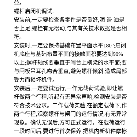
益。
螺杆启闭机调试:
安装前,一定要检查各零件是否良好,润 滑 油是
否上足,螺栓有无松动,与其有关技术数据是否相
符。
安装时,一定要保持基础布置平面水平180°;启闭
机底座与基础布置平面的接触面积要达到90%
以上;螺杆轴线要垂直于闸台上横梁的水平面;要
与闸板吊耳孔吻合垂直,避免螺杆倾斜,造成局部
受力而损坏机件。
安装后,一定要试运行,一作无载荷试验,即让螺
杆做两个行程,听起有无异常声响,检测安装是否
符合技术要求。二作载荷实验,在额定载荷下,作
两个行程,观察螺杆与闸门的运行情况,有无异常
现象。确认无误后,方可正式运行。在载荷运行
一段时间后,要进行首次保养,把机内新机件摩擦