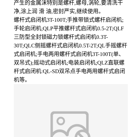
产生的金属沫特别是螺杆,螺母,涡轮,要清洗干
净,涂上润 滑 油,密封严实,继续使用。
螺杆式启闭机3T-100T;手推带锁式螺杆启闭机;
手轮启闭机;QLP平推螺杆式启闭机0.5-2T;QLF
三防型全封锁磁力锁螺杆式启闭机0.3T-
30T;QLC侧摇螺杆式启闭机0.5T-2T;QL手摇螺杆
式启闭机;手电两用螺杆式启闭机3T-100T(单、
双吊式);摇动式启闭机;电装启闭机;QLZ直联螺
杆式启闭机:QL-SD双吊点手电两用螺杆式启闭
机等。