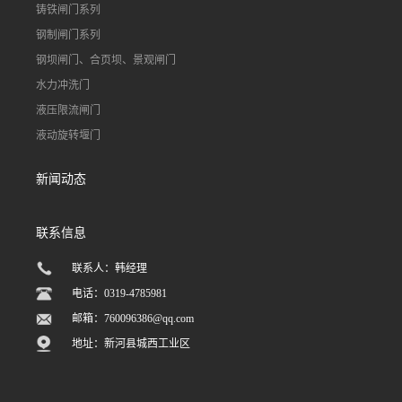
铸铁闸门系列
钢制闸门系列
钢坝闸门、合页坝、景观闸门
水力冲洗门
液压限流闸门
液动旋转堰门
新闻动态
联系信息
联系人：韩经理
电话：0319-4785981
邮箱：
760096386@qq.com
地址：新河县城西工业区