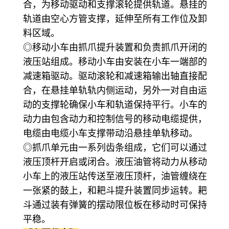
合，为移动驱动和支撑滚轮提供轨道。悬挂的
轨道由空心方管支撑，延伸至所有工作位及卸
料区域。
◎移动小车由抓爪提升装置和负责抓爪开闭的
液压站组成。移动小车由安装在小车一端部的
减速箱驱动。驱动滚轮和减速箱输出轴直接配
合，在悬挂单轨轨内侧运动，另外一对自由运
动的支撑轮确保小车和轨道保持平行。小车的
动力由包含动力和控制信号的移动电缆提供，
电缆由电缆小车支撑带动沿悬挂单轨移动。
◎抓爪单元由一系列齿条组成，它们可以通过
液压顶杆开启或闭合。液压油管将动力从移动
小车上的液压站传送至液压顶杆，油管缠绕在
一张紧的鼓上，和耙斗提升装置同步运转。耙
斗通过装有弹簧的摆动限位板在移动时可保持
平稳。