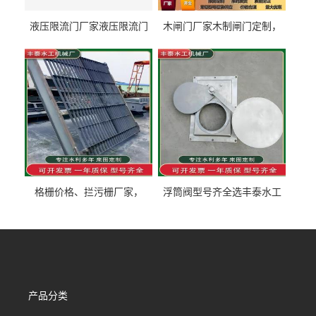
液压限流门厂家液压限流门
木闸门厂家木制闸门定制，
价格液压限流门用于水利丰
木制闸门规格丰泰匠心制造
泰制造
型号齐全
格栅价格、拦污栅厂家，
浮筒阀型号齐全选丰泰水工
90S503图集格栅用涂
不锈钢液动浮力闸门 河流渠
道水库电站污水处理钢制闸
门
产品分类