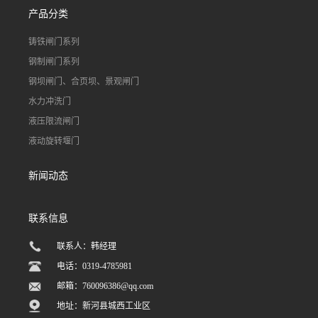
产品分类
铸铁闸门系列
钢制闸门系列
钢坝闸门、合页坝、景观闸门
水力冲洗门
液压限流闸门
液动旋转堰门
新闻动态
联系信息
联系人：韩经理
电话：0319-4785981
邮箱：
760096386@qq.com
地址：新河县城西工业区