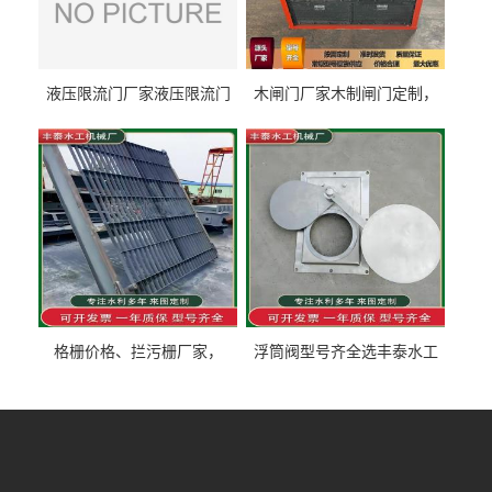
液压限流门厂家液压限流门
木闸门厂家木制闸门定制，
价格液压限流门用于水利丰
木制闸门规格丰泰匠心制造
泰制造
型号齐全
格栅价格、拦污栅厂家，
浮筒阀型号齐全选丰泰水工
90S503图集格栅用涂
不锈钢液动浮力闸门 河流渠
道水库电站污水处理钢制闸
门