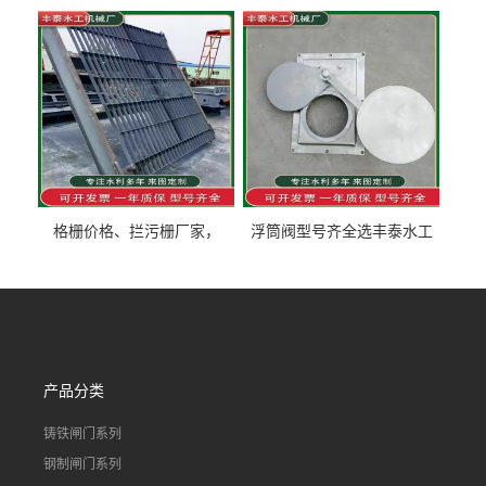
价格液压限流门用于水利丰
木制闸门规格丰泰匠心制造
泰制造
型号齐全
格栅价格、拦污栅厂家，
浮筒阀型号齐全选丰泰水工
90S503图集格栅用涂
不锈钢液动浮力闸门 河流渠
道水库电站污水处理钢制闸
门
产品分类
铸铁闸门系列
钢制闸门系列