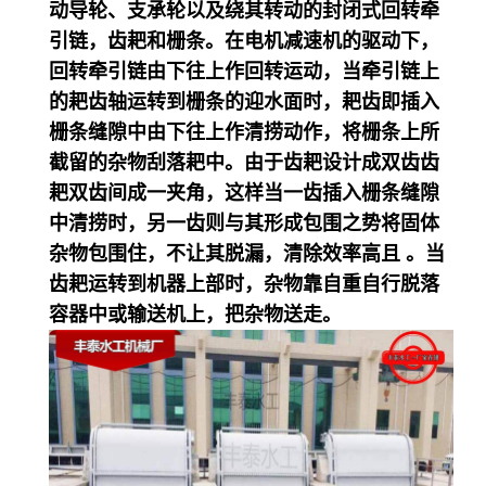
动导轮、支承轮以及绕其转动的封闭式回转牵
引链，齿耙和栅条。在电机减速机的驱动下，
回转牵引链由下往上作回转运动，当牵引链上
的耙齿轴运转到栅条的迎水面时，耙齿即插入
栅条缝隙中由下往上作清捞动作，将栅条上所
截留的杂物刮落耙中。由于齿耙设计成双齿齿
耙双齿间成一夹角，这样当一齿插入栅条缝隙
中清捞时，另一齿则与其形成包围之势将固体
杂物包围住，不让其脱漏，清除效率高且 。当
齿耙运转到机器上部时，杂物靠自重自行脱落
容器中或输送机上，把杂物送走。