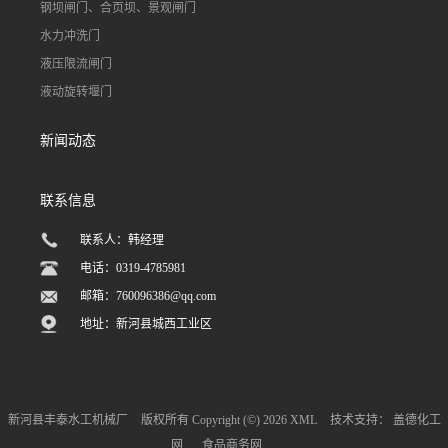
钢坝闸门、合页坝、景观闸门
水力冲洗门
液压限流闸门
液动旋转堰门
新闻动态
联系信息
联系人：韩经理
电话：0319-4785981
邮箱：
760096386@qq.com
地址：新河县城西工业区
新河县丰泰水工机械厂
版权所有 Copyright (©) 2026
XML
技术支持：
盖德化工
网
食品商务网