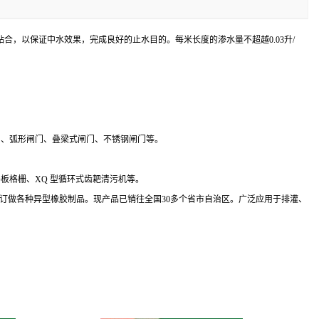
，以保证中水效果，完成良好的止水目的。每米长度的渗水量不超越0.03升/
闸门、弧形闸门、叠梁式闸门、不锈钢闸门等。
LS-平板格栅、XQ 型循环式齿耙清污机等。
求加工订做各种异型橡胶制品。现产品已销往全国30多个省市自治区。广泛应用于排灌、