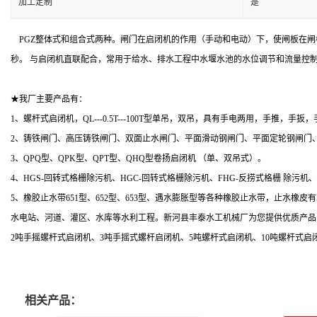
加工定制
是
PGZ整体式和组合式两种。闸门在启闭机的作用（手动和电动）下，使闸板在闸框
秒。 与启闭机直联配合，常用于给水、排水工程中水堰水池的水位调节和流量控
★我厂主要产品有：
1、螺杆式启闭机，QL---0.5T---100T型单吊，双吊，具有手电两用，手推
2、铸铁闸门、高压铸铁闸门、双面止水闸门、平面滑动钢闸门、平面定轮钢闸
3、QPQ型、QPK型、QPT型、QHQ型卷扬启闭机 （单、双吊式）。
4、HGS-回转式格栅除污机、HGC-回转式格栅除污机、FHG-反捞式格栅 除污
5、橡胶止水带651型、652型、653型、遇水膨胀型等各种橡胶止水带，止水橡
水电站、河道、灌区、水库等水利工程。新河县丰泰水工机械厂为您提供优质产品
2吨手摇螺杆式启闭机、3吨手摇式螺杆启闭机、5吨螺杆式启闭机、10吨螺杆式
相关产品：