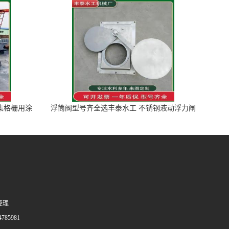
图集格栅用涂
浮筒阀型号齐全选丰泰水工 不锈钢液动浮力闸
门 河流渠道水库电站污水处理钢制闸门
经理
785981