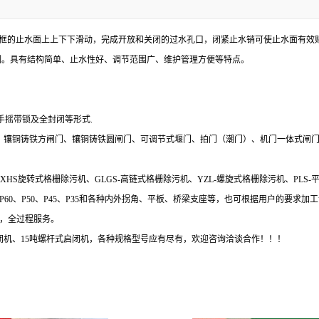
的止水面上上下下滑动，完成开放和关闭的过水孔口，闭紧止水销可使止水面有效贴合
制。具有结构简单、止水性好、调节范围广、维护管理方便等特点。
，手扳，手摇带锁及全封闭等形式.
门、镶铜铸铁方闸门、镶铜铸铁圆闸门、可调节式堰门、拍门（潮门）、机门一体式
机、XHS旋转式格栅除污机、GLGS-高链式格栅除污机、YZL-螺旋式格栅除污机、P
皮有P60、P50、P45、P35和各种内外拐角、平板、桥梁支座等，也可根据用户的要
，全过程服务。
启闭机、15吨螺杆式启闭机，各种规格型号应有尽有，欢迎咨询洽谈合作！！！