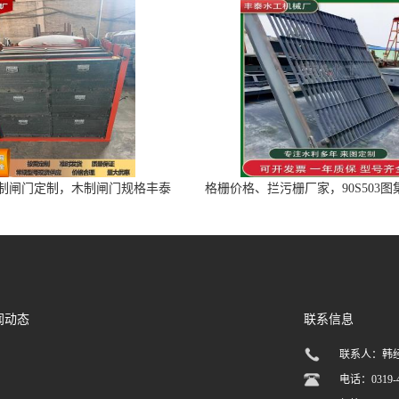
制闸门定制，木制闸门规格丰泰
格栅价格、拦污栅厂家，90S503
匠心制造型号齐全
闻动态
联系信息
联系人：韩
电话：0319-4