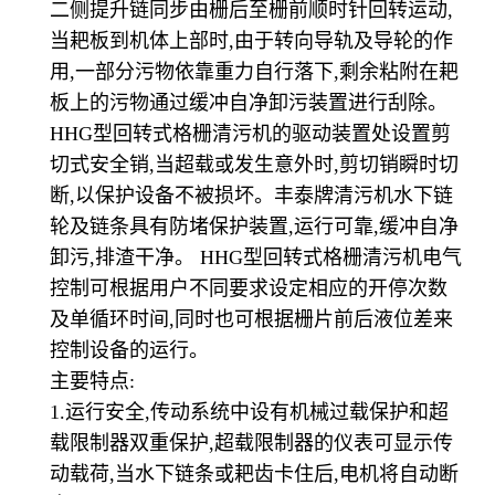
二侧提升链同步由栅后至栅前顺时针回转运动,
当耙板到机体上部时,由于转向导轨及导轮的作
用,一部分污物依靠重力自行落下,剩余粘附在耙
板上的污物通过缓冲自净卸污装置进行刮除。
HHG型回转式格栅清污机的驱动装置处设置剪
切式安全销,当超载或发生意外时,剪切销瞬时切
断,以保护设备不被损坏。丰泰牌清污机水下链
轮及链条具有防堵保护装置,运行可靠,缓冲自净
卸污,排渣干净。 HHG型回转式格栅清污机电气
控制可根据用户不同要求设定相应的开停次数
及单循环时间,同时也可根据栅片前后液位差来
控制设备的运行。
主要特点:
1.运行安全,传动系统中设有机械过载保护和超
载限制器双重保护,超载限制器的仪表可显示传
动载荷,当水下链条或耙齿卡住后,电机将自动断