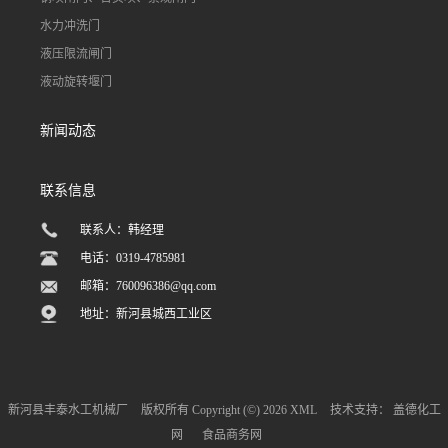
水力冲洗门
液压限流闸门
液动旋转堰门
新闻动态
联系信息
联系人：韩经理
电话：0319-4785981
邮箱：
760096386@qq.com
地址：新河县城西工业区
新河县丰泰水工机械厂
版权所有 Copyright (©) 2026
XML
技术支持：
盖德化工
网
食品商务网