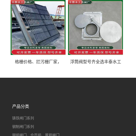
泰制造
型号齐全
格栅价格、拦污栅厂家，
浮筒阀型号齐全选丰泰水工
90S503图集格栅用涂
不锈钢液动浮力闸门 河流渠
道水库电站污水处理钢制闸
门
产品分类
铸铁闸门系列
钢制闸门系列
钢坝闸门、合页坝、景观闸门