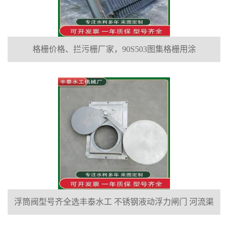
格栅价格、拦污栅厂家，90S503图集格栅用涂
浮筒阀型号齐全选丰泰水工 不锈钢液动浮力闸门 河流渠
道水库电站污水处理钢制闸门