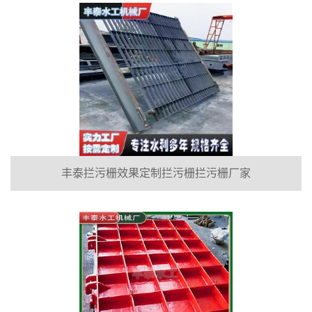
丰泰拦污栅效果定制拦污栅拦污栅厂家