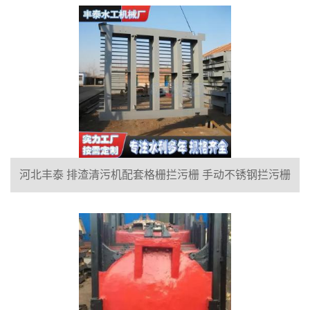
丰泰
河北丰泰 排渣清污机配套格栅拦污栅 手动不锈钢拦污栅
平板碳钢拦污栅