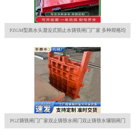
PZGM型高水头潜没式铜止水铸铁闸门厂家 多种规格均
可定制
PGZ铸铁闸门厂家双止铸铁水闸门双止铸铁水镶铜闸门