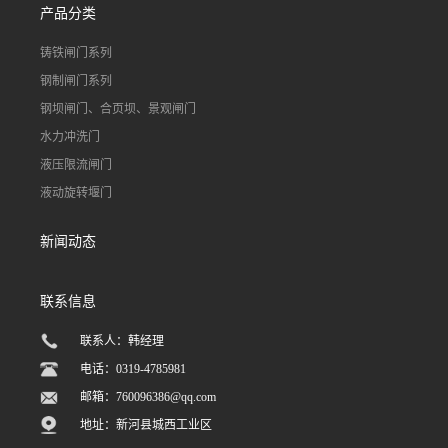
产品分类
铸铁闸门系列
钢制闸门系列
钢坝闸门、合页坝、景观闸门
水力冲洗门
液压限流闸门
液动旋转堰门
新闻动态
联系信息
联系人：韩经理
电话：0319-4785981
邮箱：
760096386@qq.com
地址：新河县城西工业区