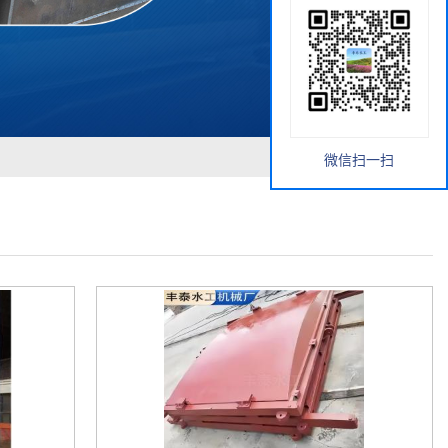
微信扫一扫