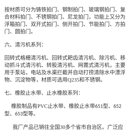
按材质可分为铸铁拍门、钢制拍门、玻璃钢拍门、复
合材料拍门、不锈钢拍门、尼龙拍门，功能上又分为
浮箱拍门、双开式拍门、侧开拍门、节能拍门、方拍
门、圆拍门。
六、清污机系列：
回转式格栅清污机、回转式耙齿清污机、除污机、移
动抓斗式清污机、转股清污机、网蓖式清污机，主要
用于泵站，电站及水渠拦截并自动打捞清除水中漂浮
物、沉淀物等，材质可选用
Q235和不锈钢。
七、橡胶止水带、止水橡胶系列：
橡胶制品有
PVC止水带
、
橡胶止水带
型
、
651
652
型
、
型
等。
653
我厂产品已销往全国30多个省市自治区。广泛应