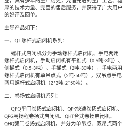
业，具有多年的生产历史，凭借先进的生产工艺、雄
厚的技术力量、完善的售后服务，并获得了广大用户
的好评及回单。
主导产品如下：
一、
QL螺杆式启闭机系列：
螺杆式启闭机分为手动螺杆式启闭机
、
手电两用
螺杆式启闭机
，
手动启闭机有平推式（
0.5吨
吨）、
-3
侧摇式（
吨）、手摇式（
吨
吨），手电两用
0.5-3
2
-30
螺杆式启闭机有单吊点式（
吨
吨），双吊点手电
2
-50
两用螺杆式启闭机（
吨
吨）。
2*2
-2*50
二、卷扬式启闭机系列：
QPQ平门卷扬式启闭机、
快速卷扬式启闭机、
QPK
高扬程卷扬式启闭机、
台式卷扬启闭机、
QPG
QHT
弧门卷扬式启闭机，并分为单吊点、双吊点两个
QHQ