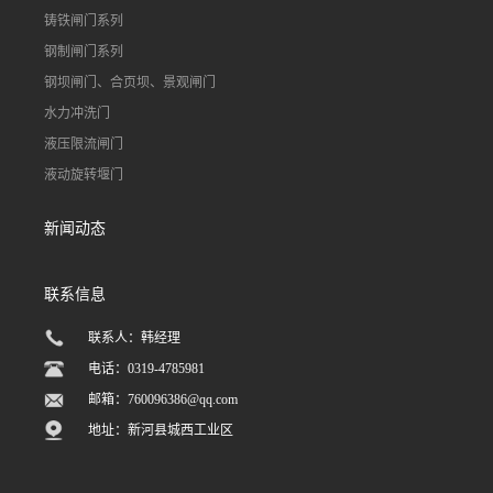
铸铁闸门系列
钢制闸门系列
钢坝闸门、合页坝、景观闸门
水力冲洗门
液压限流闸门
液动旋转堰门
新闻动态
联系信息
联系人：韩经理
电话：0319-4785981
邮箱：
760096386@qq.com
地址：新河县城西工业区