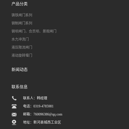
产品分类
铸铁闸门系列
钢制闸门系列
钢坝闸门、合页坝、景观闸门
水力冲洗门
液压限流闸门
液动旋转堰门
新闻动态
联系信息
联系人：韩经理
电话：0319-4785981
邮箱：
760096386@qq.com
地址：新河县城西工业区