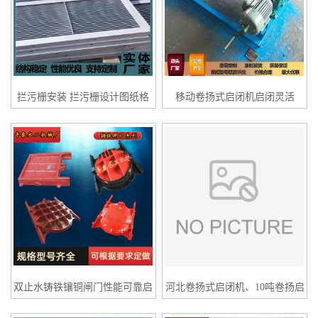
拦污栅安装 拦污栅设计图纸格
移动卷扬式启闭机启闭灵活
栅，90s503拦污栅
双止水铸铁镶铜闸门性能可靠启
河北卷扬式启闭机、10吨卷扬启
闭机闸门
闭机价格