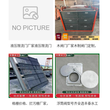
液压限流门厂家液压限流门
木闸门厂家木制闸门定制，
价格液压限流门用于水利丰
木制闸门规格丰泰匠心制造
泰制造
型号齐全
格栅价格、拦污栅厂家，
浮筒阀型号齐全选丰泰水工
90S503图集格栅用涂
不锈钢液动浮力闸门 河流渠