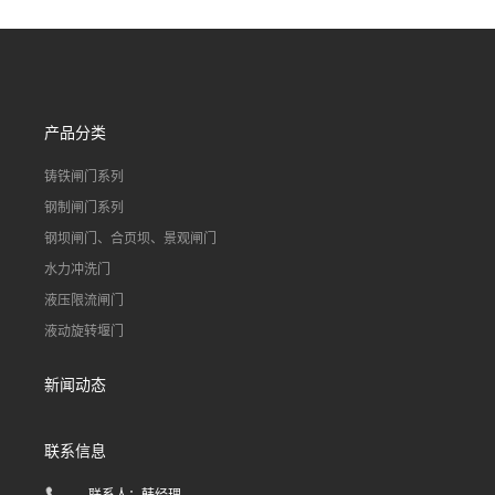
道水库电站污水处理钢制闸
门
产品分类
铸铁闸门系列
钢制闸门系列
钢坝闸门、合页坝、景观闸门
水力冲洗门
液压限流闸门
液动旋转堰门
新闻动态
联系信息
联系人：韩经理