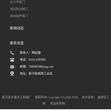
水力冲洗门
液压限流闸门
液动旋转堰门
新闻动态
联系信息
联系人：韩经理
电话：0319-4785981
邮箱：
760096386@qq.com
地址：新河县城西工业区
新河县丰泰水工机械厂
版权所有 Copyright (©) 2026
XML
技术支持：
盖德化工
网
食品商务网