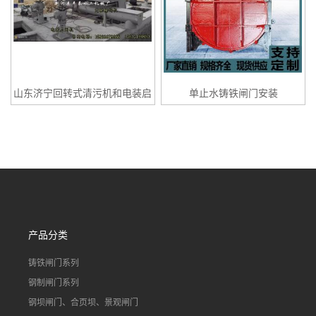
山东济宁回转式清污机和电装启
单止水铸铁闸门安装
闭机安装现场 丰泰水工
产品分类
铸铁闸门系列
钢制闸门系列
钢坝闸门、合页坝、景观闸门