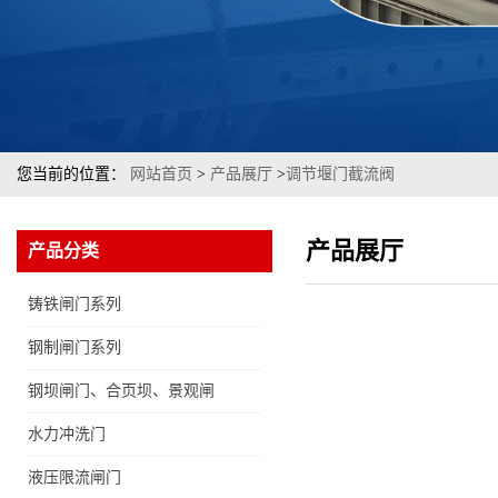
您当前的位置：
网站首页
>
产品展厅
>
调节堰门截流阀
产品展厅
产品分类
铸铁闸门系列
钢制闸门系列
钢坝闸门、合页坝、景观闸
门
水力冲洗门
液压限流闸门