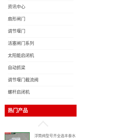
资讯中心
扇形闸门
调节堰门
液压限流门厂家液压限流
活塞闸门系列
门价格液压限流门用于水
太阳能启闭机
利丰泰制造
自动抓梁
木闸门厂家木制闸门定
调节堰门截流阀
制，木制闸门规格丰泰匠
心制造型号齐全
螺杆启闭机
格栅价格、拦污栅厂家，
热门产品
90S503图集格栅用涂
浮筒阀型号齐全选丰泰水