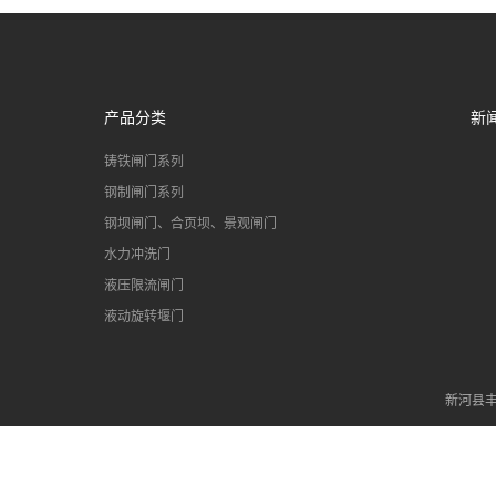
河北丰泰 工厂直销 明杆
式镶铜铸铁圆闸门
产品分类
新
铸铁闸门系列
机闸一体式铸铁闸门
钢制闸门系列
钢坝闸门、合页坝、景观闸门
水力冲洗门
液压限流闸门
液动旋转堰门
新河县