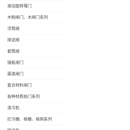
液动旋转堰门
木制闸门、木闸门系列
浮筒阀
排泥阀
套筒阀
插板闸门
渠道闸门
复合材料闸门
各种材质拍门系列
清污机
拦污栅、格栅、格网系列