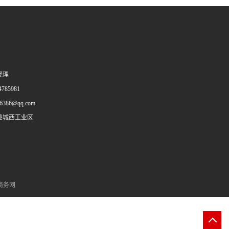
经理
785981
96386@qq.com
县城西工业区
商务网