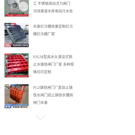
工 不锈钢液动浮力闸门
河流渠道水库电站污水处
理钢制闸门
丰泰拦污栅效果定制拦污
栅拦污栅厂家
PZGM型高水头潜没式铜
止水铸铁闸门厂家 多种规
格均可定制
PGZ铸铁闸门厂家双止铸
铁水闸门双止铸铁水镶铜
闸门丰泰
河北丰泰 排渣清污机配套
格栅拦污栅 手动不锈钢拦
污栅 平板碳钢拦污栅