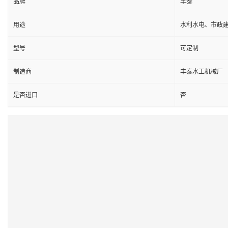
品牌
丰泰
用途
水利水电、市政
型号
可定制
制造商
丰泰水工机械厂
是否进口
否