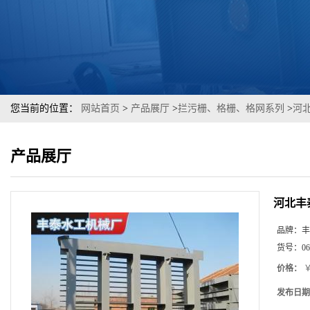
您当前的位置：
网站首页
>
产品展厅
>
拦污栅、格栅、格网系列
>
河
产品展厅
河北丰
品牌：
丰
货号：
06
价格：
￥
发布日期